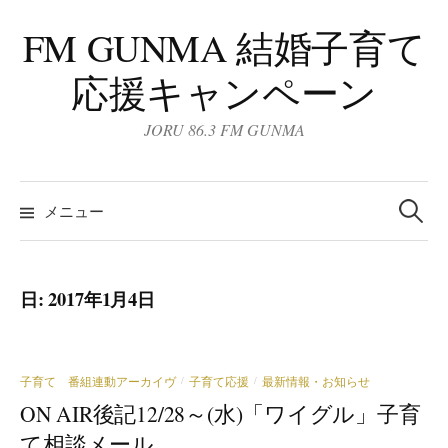
コ
FM GUNMA 結婚子育て
ン
テ
応援キャンペーン
ン
ツ
JORU 86.3 FM GUNMA
へ
ス
検
キ
索:
メニュー
ッ
プ
日:
2017年1月4日
子育て 番組連動アーカイヴ
子育て応援
最新情報・お知らせ
/
/
ON AIR後記12/28～(水)「ワイグル」子育
て相談メール