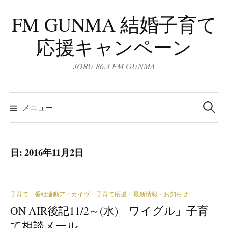
コ
FM GUNMA 結婚子育て
ン
テ
応援キャンペーン
ン
ツ
JORU 86.3 FM GUNMA
へ
ス
検
キ
索:
メニュー
ッ
プ
日:
2016年11月2日
子育て 番組連動アーカイヴ
子育て応援
最新情報・お知らせ
/
/
ON AIR後記11/2～(水)「ワイグル」子育
て相談メール