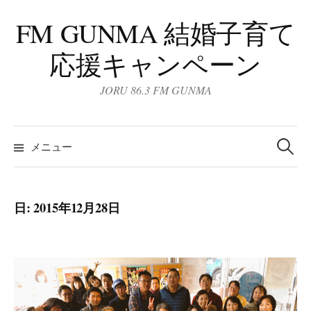
コ
FM GUNMA 結婚子育て
ン
テ
応援キャンペーン
ン
ツ
JORU 86.3 FM GUNMA
へ
ス
検
キ
索:
メニュー
ッ
プ
日:
2015年12月28日