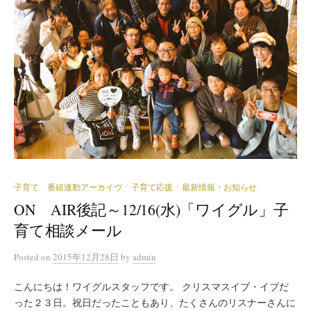
子育て 番組連動アーカイヴ
子育て応援
最新情報・お知らせ
/
/
ON AIR後記～12/16(水)「ワイグル」子
育て相談メール
Posted
on
2015年12月28日
by
admin
こんにちは！ワイグルスタッフです。 クリスマスイブ・イブだ
った２３日。祝日だったこともあり、たくさんのリスナーさんに