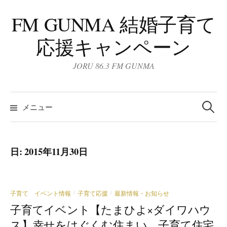
コ
FM GUNMA 結婚子育て
ン
テ
応援キャンペーン
ン
ツ
JORU 86.3 FM GUNMA
へ
ス
検
キ
索:
メニュー
ッ
プ
日:
2015年11月30日
子育て イベント情報
子育て応援
最新情報・お知らせ
/
/
子育てイベント【たまひよ×ダイワハウ
ス】幸せをはぐくむ住まい。子育て住宅