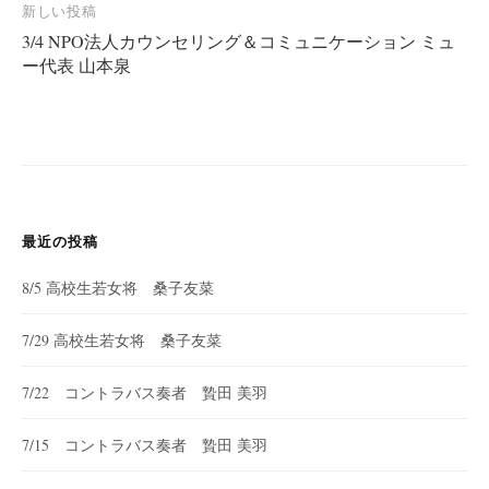
新しい投稿
ビ
3/4 NPO法人カウンセリング＆コミュニケーション ミュ
ゲ
ー代表 山本泉
ー
シ
ョ
ン
最近の投稿
8/5 高校生若女将 桑子友菜
7/29 高校生若女将 桑子友菜
7/22 コントラバス奏者 贄田 美羽
7/15 コントラバス奏者 贄田 美羽