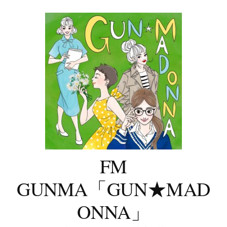
コ
ン
テ
ン
ツ
へ
ス
キ
ッ
プ
FM
GUNMA「GUN★MAD
ONNA」