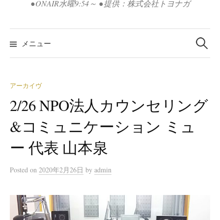
●ONAIR水曜9:54～ ●提供：株式会社トヨナガ
検
索:
メニュー
アーカイヴ
2/26 NPO法人カウンセリング
&コミュニケーション ミュ
ー 代表 山本泉
Posted
on
2020年2月26日
by
admin