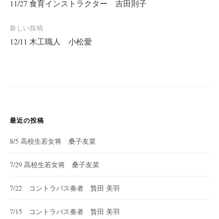
11/27 食育インストラクター 吉田則子
稿
ナ
新しい投稿
ビ
12/11 木工職人 小松愛
ゲ
ー
シ
ョ
ン
最近の投稿
8/5 高校生若女将 桑子友菜
7/29 高校生若女将 桑子友菜
7/22 コントラバス奏者 贄田 美羽
7/15 コントラバス奏者 贄田 美羽