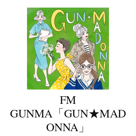
コ
ン
テ
ン
ツ
へ
ス
キ
ッ
プ
FM
GUNMA「GUN★MAD
ONNA」