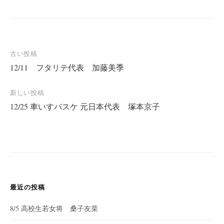
投
古い投稿
12/11 フタリテ代表 加藤美季
稿
ナ
新しい投稿
ビ
12/25 車いすバスケ 元日本代表 塚本京子
ゲ
ー
シ
ョ
ン
最近の投稿
8/5 高校生若女将 桑子友菜