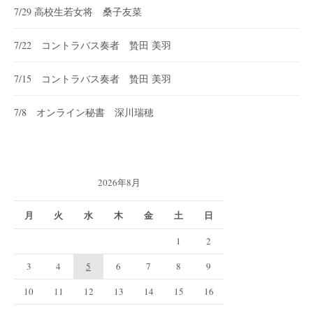
7/29 高校生若女将 桑子友菜
7/22 コントラバス奏者 贄田 美羽
7/15 コントラバス奏者 贄田 美羽
7/8 オンライン秘書 深川瑞穂
2026年8月
月
火
水
木
金
土
日
1
2
3
4
5
6
7
8
9
10
11
12
13
14
15
16