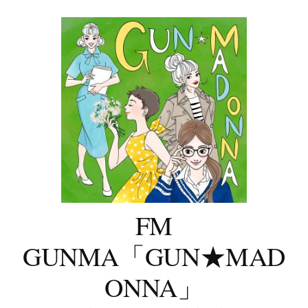
コ
ン
テ
ン
ツ
へ
ス
キ
ッ
プ
FM
GUNMA「GUN★MAD
ONNA」