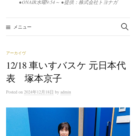
●ONAIR水曜9:54～ ●提供：株式会社トヨナガ
検
索:
メニュー
アーカイヴ
12/18 車いすバスケ 元日本代
表 塚本京子
Posted
on
2024年12月18日
by
admin