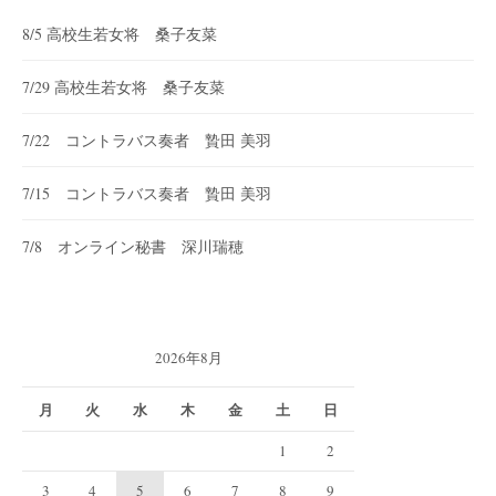
8/5 高校生若女将 桑子友菜
7/29 高校生若女将 桑子友菜
7/22 コントラバス奏者 贄田 美羽
7/15 コントラバス奏者 贄田 美羽
7/8 オンライン秘書 深川瑞穂
2026年8月
月
火
水
木
金
土
日
1
2
3
4
5
6
7
8
9