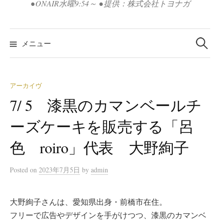
●ONAIR水曜9:54～ ●提供：株式会社トヨナガ
検
索:
メニュー
アーカイヴ
7/ 5 漆黒のカマンベールチ
ーズケーキを販売する「呂
色 roiro」代表 大野絢子
Posted
on
2023年7月5日
by
admin
大野絢子さんは、愛知県出身・前橋市在住。
フリーで広告やデザインを手がけつつ、漆黒のカマンベ