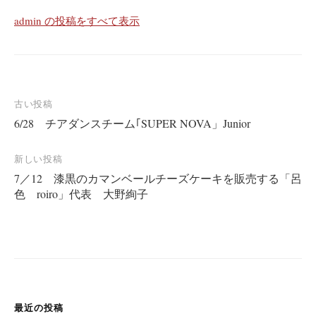
admin の投稿をすべて表示
投
古い投稿
6/28 チアダンスチーム｢SUPER NOVA」Junior
稿
ナ
新しい投稿
ビ
7／12 漆黒のカマンベールチーズケーキを販売する「呂
ゲ
色 roiro」代表 大野絢子
ー
シ
ョ
ン
最近の投稿