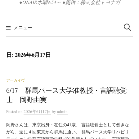
●ONAIR水曜9:54～ ●提供：株式会社トヨナガ
検
索:
メニュー
日:
2026年6月17日
アーカイヴ
6/17 群馬パース大学准教授・言語聴覚
士 岡野由実
Posted
on
2026年6月17日
by
admin
岡野さんは、東京出身・在住の41歳。 言語聴覚士として働きな
がら、週に４回東京から群馬に通い、 群馬パース大学リハビリ
テーション学部言語聴覚学科で准教授もしています。 言語聴覚