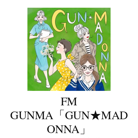
コ
ン
テ
ン
ツ
へ
ス
キ
ッ
プ
FM
GUNMA「GUN★MAD
ONNA」