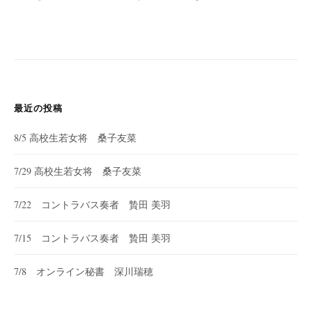
最近の投稿
8/5 高校生若女将 桑子友菜
7/29 高校生若女将 桑子友菜
7/22 コントラバス奏者 贄田 美羽
7/15 コントラバス奏者 贄田 美羽
7/8 オンライン秘書 深川瑞穂