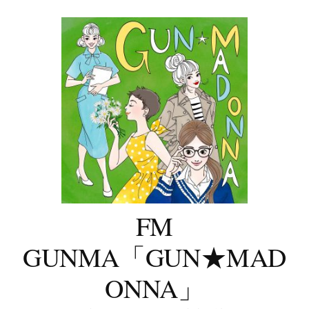
コ
ン
テ
ン
ツ
へ
ス
キ
ッ
プ
FM
GUNMA「GUN★MAD
ONNA」