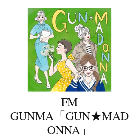
コ
ン
テ
ン
ツ
へ
ス
キ
ッ
プ
FM
GUNMA「GUN★MAD
ONNA」