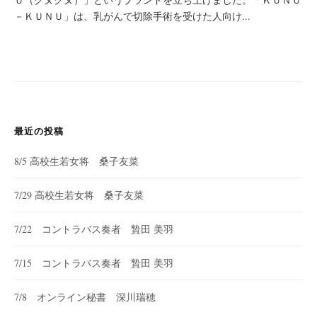
－ＫＵＮＵ」は、乳がんで切除手術を受けた人向け...
最近の投稿
8/5 高校生若女将 桑子友菜
7/29 高校生若女将 桑子友菜
7/22 コントラバス奏者 贄田 美羽
7/15 コントラバス奏者 贄田 美羽
7/8 オンライン秘書 深川瑞穂