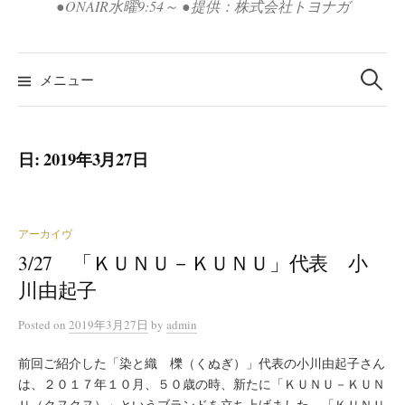
●ONAIR水曜9:54～ ●提供：株式会社トヨナガ
検
索:
メニュー
日:
2019年3月27日
アーカイヴ
3/27 「ＫＵＮＵ－ＫＵＮＵ」代表 小
川由起子
Posted
on
2019年3月27日
by
admin
前回ご紹介した「染と織 櫟（くぬぎ）」代表の小川由起子さん
は、２０１７年１０月、５０歳の時、新たに「ＫＵＮＵ－ＫＵＮ
Ｕ（クヌクヌ）」というブランドを立ち上げました。「ＫＵＮＵ