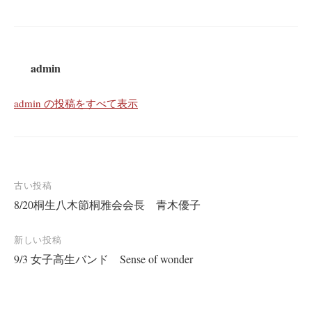
admin
admin の投稿をすべて表示
投
古い投稿
8/20桐生八木節桐雅会会長 青木優子
稿
ナ
新しい投稿
ビ
9/3 女子高生バンド Sense of wonder
ゲ
ー