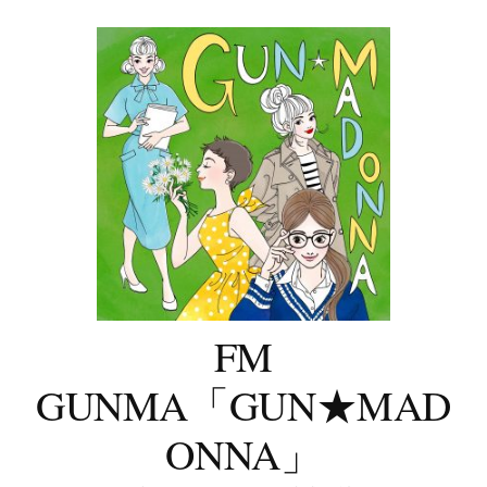
コ
ン
テ
ン
ツ
へ
ス
キ
ッ
プ
FM
GUNMA「GUN★MAD
ONNA」