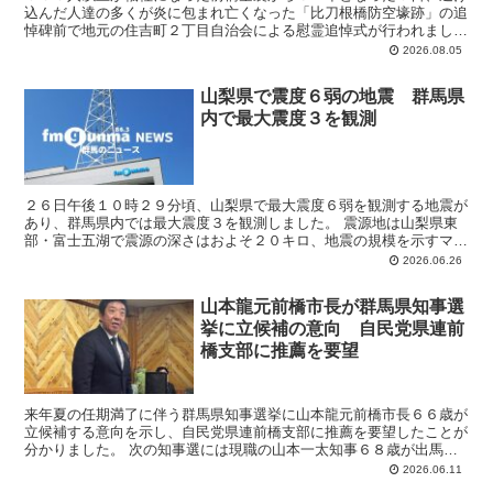
込んだ人達の多くが炎に包まれ亡くなった「比刀根橋防空壕跡」の追
悼碑前で地元の住吉町２丁目自治会による慰霊追悼式が行われまし
た。 前橋空襲は１９４５年８月５日の深夜から翌日６日未明...
2026.08.05
山梨県で震度６弱の地震 群馬県
内で最大震度３を観測
２６日午後１０時２９分頃、山梨県で最大震度６弱を観測する地震が
あり、群馬県内では最大震度３を観測しました。 震源地は山梨県東
部・富士五湖で震源の深さはおよそ２０キロ、地震の規模を示すマグ
ニチュードは５．６と推定されています。 この地震で群馬...
2026.06.26
山本龍元前橋市長が群馬県知事選
挙に立候補の意向 自民党県連前
橋支部に推薦を要望
来年夏の任期満了に伴う群馬県知事選挙に山本龍元前橋市長６６歳が
立候補する意向を示し、自民党県連前橋支部に推薦を要望したことが
分かりました。 次の知事選には現職の山本一太知事６８歳が出馬を
表明し、自民党県連高崎支部に推薦要望書を提出しており「...
2026.06.11