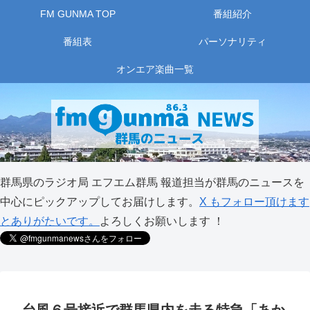
FM GUNMA TOP
番組紹介
番組表
パーソナリティ
オンエア楽曲一覧
群馬県のラジオ局 エフエム群馬 報道担当が群馬のニュースを
中心にピックアップしてお届けします。
X もフォロー頂けます
とありがたいです。
よろしくお願いします ！
台風６号接近で群馬県内を走る特急「あか