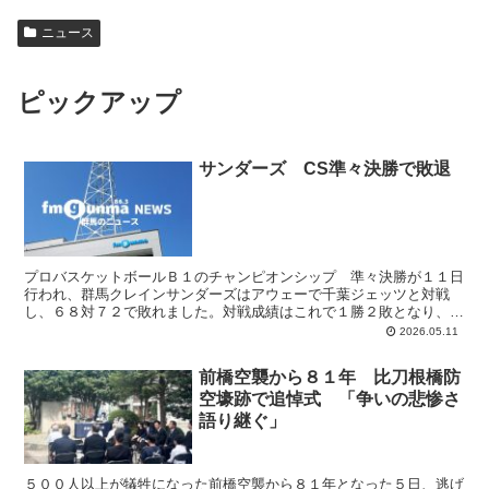
ニュース
ピックアップ
サンダーズ CS準々決勝で敗退
プロバスケットボールＢ１のチャンピオンシップ 準々決勝が１１日
行われ、群馬クレインサンダーズはアウェーで千葉ジェッツと対戦
し、６８対７２で敗れました。対戦成績はこれで１勝２敗となり、サ
ンダーズはチャンピオンシップ準々決勝で敗退となりました。...
2026.05.11
前橋空襲から８１年 比刀根橋防
空壕跡で追悼式 「争いの悲惨さ
語り継ぐ」
５００人以上が犠牲になった前橋空襲から８１年となった５日、逃げ