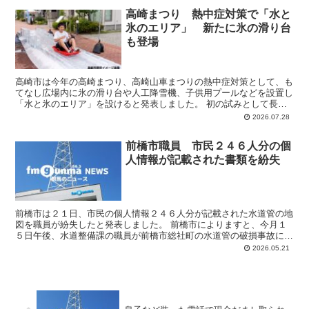
高崎まつり 熱中症対策で「水と
氷のエリア」 新たに氷の滑り台
も登場
高崎市は今年の高崎まつり、高崎山車まつりの熱中症対策として、も
てなし広場内に氷の滑り台や人工降雪機、子供用プールなどを設置し
「水と氷のエリア」を設けると発表しました。 初の試みとして長さ
５～６ｍの氷の上をそりで滑る「氷の滑り台」を２台設置す...
2026.07.28
前橋市職員 市民２４６人分の個
人情報が記載された書類を紛失
前橋市は２１日、市民の個人情報２４６人分が記載された水道管の地
図を職員が紛失したと発表しました。 前橋市によりますと、今月１
５日午後、水道整備課の職員が前橋市総社町の水道管の破損事故に緊
急対応するため、水道使用者の名前や住所などが記載された...
2026.05.21