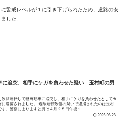
日に警戒レベルが１に引き下げられたため、道路の安
しました。
車に追突、相手にケガを負わせた疑い 玉村町の男
を飲酒運転して軽自動車に追突し、相手にケガを負わせたとして玉
署に逮捕されました。 危険運転致傷の疑いで逮捕されたのは玉村
す。警察によりますと男は４月２５日午後１...
2026.06.23