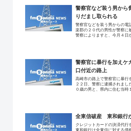
警察官など装う男から
りだまし取られる
警察官などを装う男からの電
楽郡の２０代の男性が警察に
警察によりますと、今月４日か
警察官に暴行を加えケ
口付近の路上
高崎市の路上で警察官に暴行
２２日、警察に逮捕されまし
０歳の男と、県内に住む当時１
全東信破産 東和銀行
クレジットカードの決済代行
東和銀行は全東信に対する債