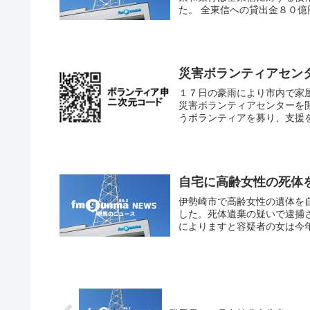
た。 全東信への貸出金８０億
災害ボランティアセン
１７日の豪雨により市内で家
災害ボランティアセンターを
うボランティアを募り、支援を
自宅に高齢女性の死体
伊勢崎市で高齢女性の遺体を
した。死体遺棄の疑いで逮捕
によりますと容疑者の女は今年