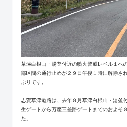
草津白根山・湯釜付近の噴火警戒レベル１への
部区間の通行止めが２９日午後１時に解除さ
ぶりです。
志賀草津道路は、去年８月草津白根山・湯釜
生ゲートから万座三差路ゲートまでのおよそ
た。