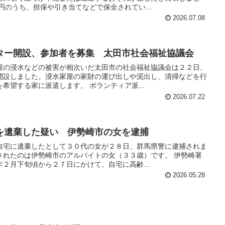
円のうち、担保や引き当てなどで保全されてい...
2026.07.08
ター開設、参加者を募集 太田市社会福祉協議会
屋の浸水などの被害が相次いだ太田市の社会福祉協議会は２２日、
開設しました。浸水家屋の家財の運び出しや泥出し、清掃などを行
希望する家に派遣します。 ボランティア派...
2026.07.22
を遺棄した疑い 伊勢崎市の女を逮捕
自宅に遺棄したとして３０代の女が２８日、群馬県警に逮捕されま
されたのは伊勢崎市のアルバイトの女（３３歳）です。 伊勢崎署
２月下旬頃から２７日にかけて、自宅に高齢...
2026.05.28