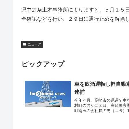
県中之条土木事務所によりますと、５月１５
全確認などを行い、２９日に通行止めを解除
ニュース
ピックアップ
車を飲酒運転し軽自動
逮捕
今年４月、高崎市の県道で車
村町の男が２３日、高崎警察
町南玉の会社員の男（４６）で