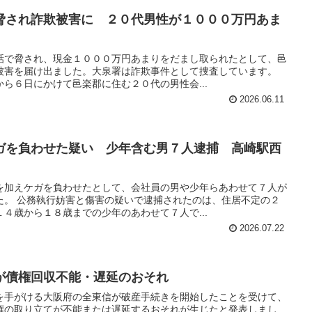
脅され詐欺被害に ２０代男性が１０００万円あま
話で脅され、現金１０００万円あまりをだまし取られたとして、邑
被害を届け出ました。大泉署は詐欺事件として捜査しています。
ら６日にかけて邑楽郡に住む２０代の男性会...
2026.06.11
ガを負わせた疑い 少年含む男７人逮捕 高崎駅西
を加えケガを負わせたとして、会社員の男や少年らあわせて７人が
た。 公務執行妨害と傷害の疑いで逮捕されたのは、住居不定の２
４歳から１８歳までの少年のあわせて７人で...
2026.07.22
が債権回収不能・遅延のおそれ
を手がける大阪府の全東信が破産手続きを開始したことを受けて、
権の取り立てが不能または遅延するおそれが生じたと発表しまし