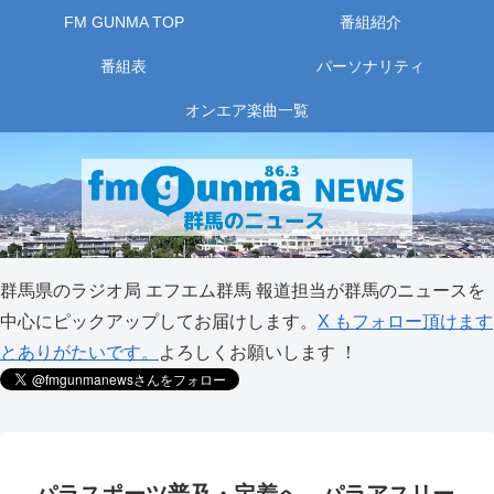
FM GUNMA TOP
番組紹介
番組表
パーソナリティ
オンエア楽曲一覧
群馬県のラジオ局 エフエム群馬 報道担当が群馬のニュースを
中心にピックアップしてお届けします。
X もフォロー頂けます
とありがたいです。
よろしくお願いします ！
パラスポーツ普及・定着へ パラアスリー