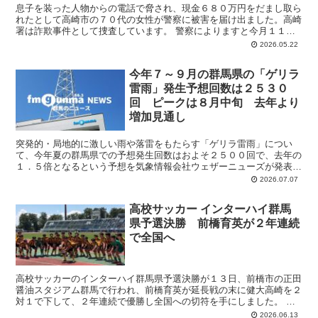
息子を装った人物からの電話で脅され、現金６８０万円をだまし取ら
れたとして高崎市の７０代の女性が警察に被害を届け出ました。高崎
署は詐欺事件として捜査しています。 警察によりますと今月１１
日、高崎市の７７歳の女性宅に息子などを名乗る人物から「２...
2026.05.22
今年７～９月の群馬県の「ゲリラ
雷雨」発生予想回数は２５３０
回 ピークは８月中旬 去年より
増加見通し
突発的・局地的に激しい雨や落雷をもたらす「ゲリラ雷雨」につい
て、今年夏の群馬県での予想発生回数はおよそ２５００回で、去年の
１．５倍となるという予想を気象情報会社ウェザーニューズが発表し
ました。 ウェザーニューズによりますと７月から９月のゲリ...
2026.07.07
高校サッカー インターハイ群馬
県予選決勝 前橋育英が２年連続
で全国へ
高校サッカーのインターハイ群馬県予選決勝が１３日、前橋市の正田
醤油スタジアム群馬で行われ、前橋育英が延長戦の末に健大高崎を２
対１で下して、２年連続で優勝し全国への切符を手にしました。 試
合は健大高崎リードで迎えた後半４０分にコーナーキックか...
2026.06.13