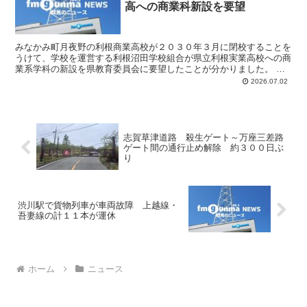
高への商業科新設を要望
みなかみ町月夜野の利根商業高校が２０３０年３月に閉校することを
うけて、学校を運営する利根沼田学校組合が県立利根実業高校への商
業系学科の新設を県教育委員会に要望したことが分かりました。 県
教委高校教育課によりますと先月２３日に組合から要望書が...
2026.07.02
志賀草津道路 殺生ゲート～万座三差路
ゲート間の通行止め解除 約３００日ぶ
り
渋川駅で貨物列車が車両故障 上越線・
吾妻線の計１１本が運休
ホーム
ニュース