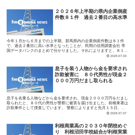
２０２６年上半期の県内企業倒産
件数８１件 過去２番目の高水準
今年１月から６月までの上半期、群馬県内の企業倒産件数は８１件
で、過去２番目に高い水準となったことが、民間の信用調査会社 帝
国データバンクのまとめで分かりました。それによりますと、８１件
は去年の上半期と比べて１９件上回り、上半期としてはリーマ...
2026.07.03
息子を装う人物から金を要求され
詐欺被害に ８０代男性が現金２
０００万円だまし取られる
息子を名乗る人物などから金を要求され、現金２０００万円をだまし
取られたと、８０代の男性が警察に被害を届け出ました。前橋東署は
詐欺事件として捜査しています。 警察によりますと先月１５日、前
橋市の８０代の男性の家に国税庁の職員を名乗る人物などか...
2026.07.07
利根商業高の２０３０年閉校めぐ
り 利根沼田学校組合が利根実業