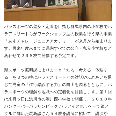
パラスポーツの普及・定着を目指し群馬県内の小学校でパ
ラアスリートらがワークショップ型の授業を行う県の事業
「あすチャレ！ジュニアアカデミー」が来月から始まりま
す。再来年度末までに県内すべての公立・私立小学校など
あわせて２９８校で開催する予定です。
県スポーツ振興課によりますと「知る・考える・体験す
る」を３つの柱にパラアスリートとの対話やふれあいを通
じて児童の「試行錯誤する力」の向上を図るとともに、パ
ラスポーツの理解や地域への定着化を目指します。第１回
は来月５日に渋川市の渋川西小学校で開催し、２０１０年
バンクーバーパラリンピック パラアイスホッケーで銀メ
ダルに輝いた馬島誠さん５４歳を講師に招いて、講演や