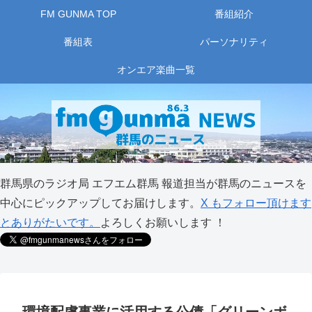
FM GUNMA TOP
番組紹介
番組表
パーソナリティ
オンエア楽曲一覧
群馬県のラジオ局 エフエム群馬 報道担当が群馬のニュースを
中心にピックアップしてお届けします。
X もフォロー頂けます
とありがたいです。
よろしくお願いします ！
環境配慮事業に活用する公債「グリーンボ