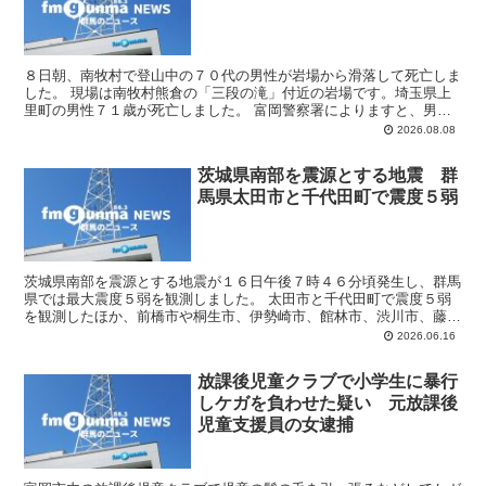
８日朝、南牧村で登山中の７０代の男性が岩場から滑落して死亡しま
した。 現場は南牧村熊倉の「三段の滝」付近の岩場です。埼玉県上
里町の男性７１歳が死亡しました。 富岡警察署によりますと、男性
は知人の女性と２人で午前７時前に入山して、碧岩、大岩を...
2026.08.08
茨城県南部を震源とする地震 群
馬県太田市と千代田町で震度５弱
茨城県南部を震源とする地震が１６日午後７時４６分頃発生し、群馬
県では最大震度５弱を観測しました。 太田市と千代田町で震度５弱
を観測したほか、前橋市や桐生市、伊勢崎市、館林市、渋川市、藤岡
市、みどり市、沼田市など広い範囲で震度４や震度３を観測...
2026.06.16
放課後児童クラブで小学生に暴行
しケガを負わせた疑い 元放課後
児童支援員の女逮捕