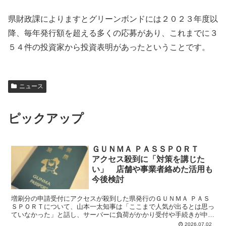
県財政課によりますとグリーンボンドには２０２３年度以
降、毎年発行額を超える多くの応募があり、これまでに３
５４件の投資家から投資表明があったということです。
ニュース
ピックアップ
ＧＵＮＭＡ ＰＡＳＳＰＯＲＴ
アクセス殺到に「対策を講じた
い」 店舗や事業者絡めた活用も
今後検討
増刷分の申請受付にアクセスが殺到した県発行のＧＵＮＭＡ ＰＡＳ
ＳＰＯＲＴについて、山本一太知事は「ここまで人気が出るとは思っ
ていなかった」と話し、サーバーに負荷がかかり受付や手続きが中断
したことについて「こういうことが起きないように対策を講...
2026.07.02