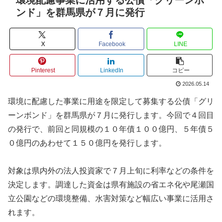
ンド」を群馬県が７月に発行
X
Facebook
LINE
Pinterest
LinkedIn
コピー
2026.05.14
環境に配慮した事業に用途を限定して募集する公債「グリ
ーンボンド」を群馬県が７月に発行します。今回で４回目
の発行で、前回と同規模の１０年債１００億円、５年債５
０億円のあわせて１５０億円を発行します。
対象は県内外の法人投資家で７月上旬に利率などの条件を
決定します。調達した資金は県有施設の省エネ化や尾瀬国
立公園などの環境整備、水害対策など幅広い事業に活用さ
れます。