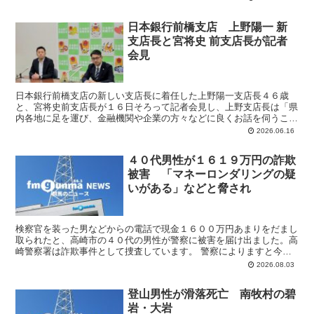
日本銀行前橋支店 上野陽一 新
支店長と宮将史 前支店長が記者
会見
日本銀行前橋支店の新しい支店長に着任した上野陽一支店長４６歳
と、宮将史前支店長が１６日そろって記者会見し、上野支店長は「県
内各地に足を運び、金融機関や企業の方々などに良くお話を伺うこと
で実情を把握していきたい」などと意気込みを語りました。 ...
2026.06.16
４０代男性が１６１９万円の詐欺
被害 「マネーロンダリングの疑
いがある」などと脅され
検察官を装った男などからの電話で現金１６００万円あまりをだまし
取られたと、高崎市の４０代の男性が警察に被害を届け出ました。高
崎警察署は詐欺事件として捜査しています。 警察によりますと今年
５月、男性の家に金融機関の職員や福岡地方検察庁の検察官...
2026.08.03
登山男性が滑落死亡 南牧村の碧
岩・大岩