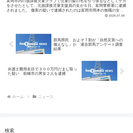
富岡市内の放課後児童クラブで児童の髪の毛を引っ張るなどしてケガ
をさせたとして、元放課後児童支援員の女が６日、富岡警察署に逮捕
されました。 傷害の疑いで逮捕されたのは富岡市岡本の無職の女
（７０）です。警察によりますと女は今年４月７日、当時つと...
2026.07.06
群馬県民 およそ７割が「自然災害への
備えなし」か 連合群馬アンケート調査
結果
弁護士費用名目で３００万円だまし取っ
た疑い 前橋市の男女２人を逮捕
ホーム
ニュース
検索