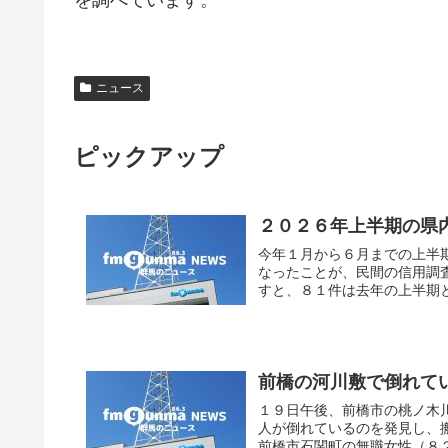
を調べています。
ニュース
ピックアップ
２０２６年上半期の県
今年１月から６月までの上半
なったことが、民間の信用調
すと、８１件は去年の上半期と
前橋の河川敷で倒れて
１９日午後、前橋市の桃ノ木
人が倒れているのを発見し、
前橋市石関町の無職女性（８２