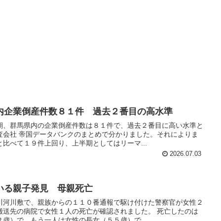
内企業倒産件数８１件 過去２番目の高水準
期、群馬県内の企業倒産件数は８１件で、過去２番目に高い水準と
査会社 帝国データバンクのまとめで分かりました。それによりま
比べて１９件上回り、上半期としてはリーマ...
2026.07.03
いる親子発見 母親死亡
川河川敷で、親族からの１１０番通報で駆け付けた警察官が女性２
搬送先の病院で女性１人の死亡が確認されました。 死亡したのは
歳）で、もう一人は女性の長女（５５歳）で...