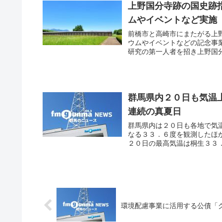
上野国分寺跡の国史跡
ムやイベントなど実施
前橋市と高崎市にまたがる上
ウムやイベントなどの記念事
研究の第一人者を招き上野国分
群馬県内２０日も気温
連続の真夏日
群馬県内は２０日も各地で気
なる３３．６度を観測したほ
２０日の最高気温は桐生３３．
環境配慮事業に活用する公債「