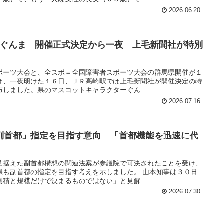
2026.06.20
ポぐんま 開催正式決定から一夜 上毛新聞社が特別
ポーツ大会と、全スポ＝全国障害者スポーツ大会の群馬県開催が１
け、一夜明けた１６日、ＪＲ高崎駅では上毛新聞社が開催決定の特
しました。県のマスコットキャラクターぐん...
2026.07.16
副首都」指定を目指す意向 「首都機能を迅速に代
見据えた副首都構想の関連法案が参議院で可決されたことを受け、
県も副首都の指定を目指す考えを示しました。 山本知事は３０日
積と規模だけで決まるものではない」と見解...
2026.07.30