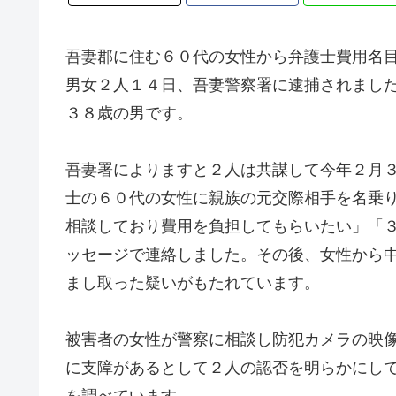
吾妻郡に住む６０代の女性から弁護士費用名
男女２人１４日、吾妻警察署に逮捕されまし
３８歳の男です。
吾妻署によりますと２人は共謀して今年２月
士の６０代の女性に親族の元交際相手を名乗
相談しており費用を負担してもらいたい」「
ッセージで連絡しました。その後、女性から
まし取った疑いがもたれています。
被害者の女性が警察に相談し防犯カメラの映
に支障があるとして２人の認否を明らかにし