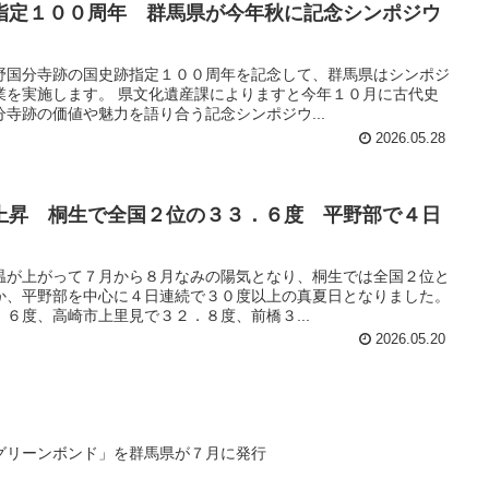
指定１００周年 群馬県が今年秋に記念シンポジウ
野国分寺跡の国史跡指定１００周年を記念して、群馬県はシンポジ
業を実施します。 県文化遺産課によりますと今年１０月に古代史
寺跡の価値や魅力を語り合う記念シンポジウ...
2026.05.28
上昇 桐生で全国２位の３３．６度 平野部で４日
温が上がって７月から８月なみの陽気となり、桐生では全国２位と
か、平野部を中心に４日連続で３０度以上の真夏日となりました。
６度、高崎市上里見で３２．８度、前橋３...
2026.05.20
グリーンボンド」を群馬県が７月に発行