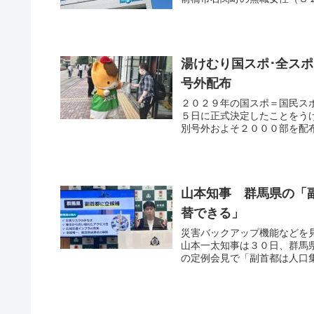
湯けむり国スポ･全ス
号外配布
２０２９年の国スポ＝国民ス
５日に正式決定したことをう
別号外およそ２０００部を配布
山本知事 群馬県の「
替できる」
災害バックアップ機能などを
山本一太知事は３０日、群馬
の定例会見で「副首都は人口集