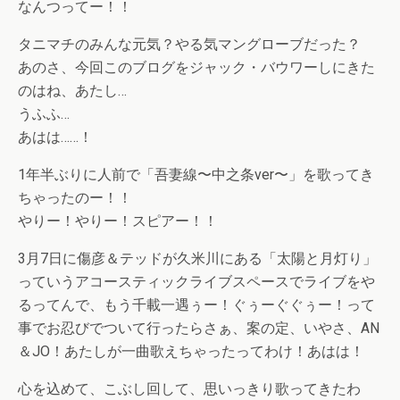
なんつってー！！
タニマチのみんな元気？やる気マングローブだった？
あのさ、今回このブログをジャック・バウワーしにきた
のはね、あたし…
うふふ…
あはは……！
1年半ぶりに人前で「吾妻線〜中之条ver〜」を歌ってき
ちゃったのー！！
やりー！やりー！スピアー！！
3月7日に傷彦＆テッドが久米川にある「太陽と月灯り」
っていうアコースティックライブスペースでライブをや
るってんで、もう千載一遇ぅー！ぐぅーぐぐぅー！って
事でお忍びでついて行ったらさぁ、案の定、いやさ、AN
＆JO！あたしが一曲歌えちゃったってわけ！あはは！
心を込めて、こぶし回して、思いっきり歌ってきたわ