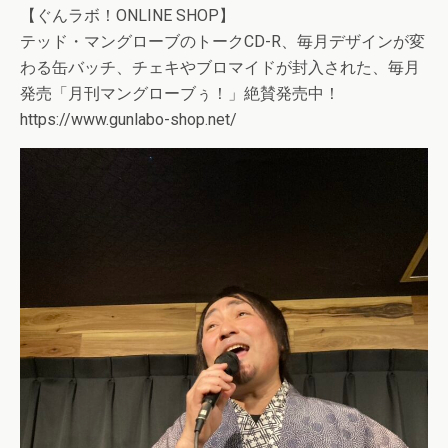
【ぐんラボ！ONLINE SHOP】
テッド・マングローブのトークCD-R、毎月デザインが変
わる缶バッチ、チェキやブロマイドが封入された、毎月
発売「月刊マングローブぅ！」絶賛発売中！
https://www.gunlabo-shop.net/