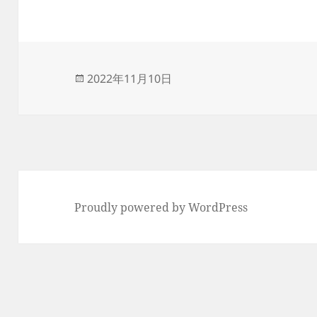
投
2022年11月10日
稿
日:
Proudly powered by WordPress