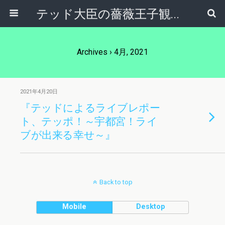
テッド大臣の薔薇王子観察日記
Archives › 4月, 2021
2021年4月20日
『テッドによるライブレポー
ト、テッポ！～宇都宮！ライ
ブが出来る幸せ～』
Back to top
Mobile
Desktop