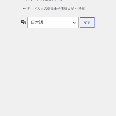
← テッド大臣の薔薇王子観察日記 へ移動
言
語