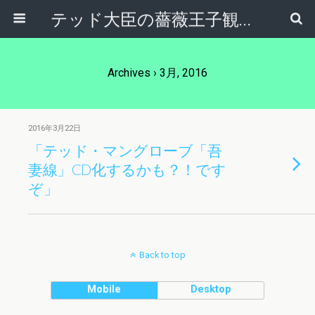
テッド大臣の薔薇王子観察日記
Archives › 3月, 2016
2016年3月22日
「テッド・マングローブ「吾
妻線」CD化するかも？！です
ぞ」
Back to top
Mobile
Desktop