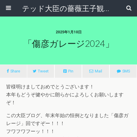
テッド大臣の薔薇王子観察日記
2025年1月10日
「傷彦ガレージ2024」
Share
Tweet
Pin
Mail
SMS
皆様明けましておめでとうございます！
本年もどうぞ健やかに朗らかによろしくお願いします
ぞ！
この大臣ブログ、年末年始の恒例となりました「傷彦ガ
レージ」回ですぞー！！！
フワフワフーッ！！！