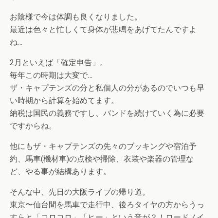
お陰様で今は体調も良くなりました。
最近は色々と忙しくて身体が悲鳴をあげてたんですよ
ね…
2月といえば「確定申告」。
毎年この時期は大変で…
ザ・キャプテンズの分と私個人の分があるのでいつも早
い時期から計算を始めてます。
納税は国民の義務ですし、バンドを続けていく為に必要
ですからね。
他にもザ・キャプテンズの先々のブッキングや宿泊予
約、馬車(機材車)の点検や掃除、衣装や楽器の管理な
ど、やる事が結構あります。
そんな中、先日の大阪ライブの帰り道。
東京〜仙台間を馬車で走行中、後ろタイヤの方からうっ
すらと「コロコロ」「ヒー」という音が？！ロードノイ