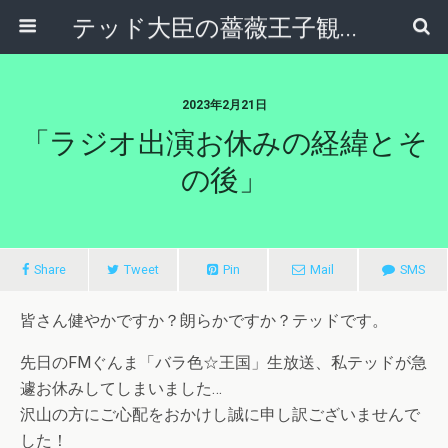
テッド大臣の薔薇王子観察日記
2023年2月21日
「ラジオ出演お休みの経緯とそ
の後」
Share
Tweet
Pin
Mail
SMS
皆さん健やかですか？朗らかですか？テッドです。
先日のFMぐんま「バラ色☆王国」生放送、私テッドが急
遽お休みしてしまいました…
沢山の方にご心配をおかけし誠に申し訳ございませんで
した！