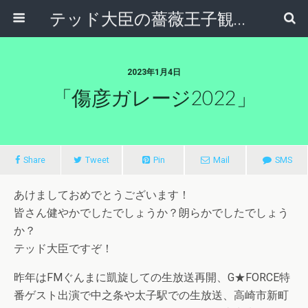
テッド大臣の薔薇王子観察日記
2023年1月4日
「傷彦ガレージ2022」
Share
Tweet
Pin
Mail
SMS
あけましておめでとうございます！
皆さん健やかでしたでしょうか？朗らかでしたでしょう
か？
テッド大臣ですぞ！
昨年はFMぐんまに凱旋しての生放送再開、G★FORCE特
番ゲスト出演で中之条や太子駅での生放送、高崎市新町