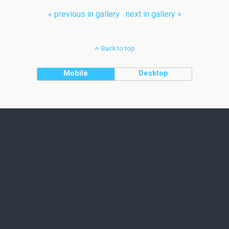
« previous in gallery
next in gallery »
Back to top
Mobile
Desktop