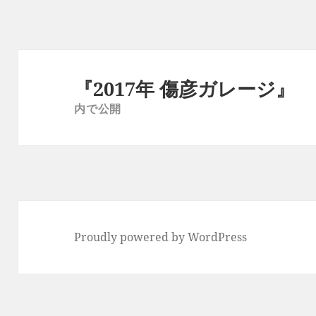
イ
ズ
投
稿
『2017年 傷彦ガレージ』
ナ
内で公開
ビ
ゲ
ー
シ
ョ
ン
Proudly powered by WordPress