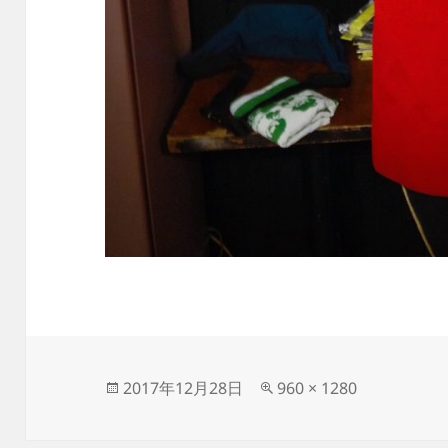
投
フ
2017年12月28日
960 × 1280
稿
ル
日:
サ