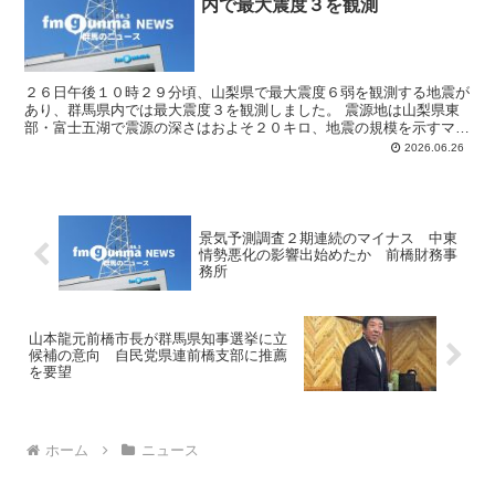
内で最大震度３を観測
２６日午後１０時２９分頃、山梨県で最大震度６弱を観測する地震が
あり、群馬県内では最大震度３を観測しました。 震源地は山梨県東
部・富士五湖で震源の深さはおよそ２０キロ、地震の規模を示すマグ
ニチュードは５．６と推定されています。 この地震で群馬...
2026.06.26
景気予測調査２期連続のマイナス 中東
情勢悪化の影響出始めたか 前橋財務事
務所
山本龍元前橋市長が群馬県知事選挙に立
候補の意向 自民党県連前橋支部に推薦
を要望
ホーム
ニュース