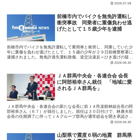
た、「商店街・個店の部」では鈴木ストアの「玉響」、「一...
2026.07.09
前橋市内でバイクを無免許運転し
衝突事故 同乗者に重傷負わせ逃
げたとして１５歳少年を逮捕
前橋市内でバイクを無免許運転して乗用車と衝突し、同乗していた少
年に重傷を負わせ逃げたとして、１５歳の少年が２９日前橋警察署に
逮捕されました。無免許過失運転致傷、道交法違反＝ひき逃げの疑い
で逮捕されたのは、前橋市に住む１５歳の無職の少年です。...
2026.06.30
ＪＡ群馬中央会・各連合会 会長
に阿部裕幸さん就任 「地域に愛
されるＪＡ群馬を」
ＪＡ群馬中央会・各連合会の新たな会長に前ＪＡ邑楽館林組合長の阿
部裕幸さん（６７）が就任しました。就任は３０日付けで、林康夫前
会長の任期満了に伴ってＪＡグループ群馬が通常総会を開き承認され
たもので、任期は３年間です。 記者会見で阿部新会長は「...
2026.06.30
山梨県で震度６弱の地震 群馬県