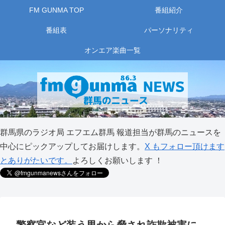
FM GUNMA TOP
番組紹介
番組表
パーソナリティ
オンエア楽曲一覧
群馬県のラジオ局 エフエム群馬 報道担当が群馬のニュースを
中心にピックアップしてお届けします。
X もフォロー頂けます
とありがたいです。
よろしくお願いします ！
警察官など装う男から脅され詐欺被害に