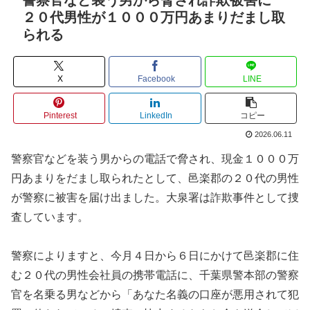
２０代男性が１０００万円あまりだまし取
られる
X
Facebook
LINE
Pinterest
LinkedIn
コピー
2026.06.11
警察官などを装う男からの電話で脅され、現金１０００万
円あまりをだまし取られたとして、邑楽郡の２０代の男性
が警察に被害を届け出ました。大泉署は詐欺事件として捜
査しています。
警察によりますと、今月４日から６日にかけて邑楽郡に住
む２０代の男性会社員の携帯電話に、千葉県警本部の警察
官を名乗る男などから「あなた名義の口座が悪用されて犯