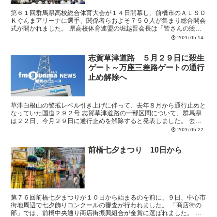
第６１回群馬県高校総合体育大会が１４日開幕し、前橋市のＡＬＳＯ
Ｋぐんまアリーナに選手、関係者らおよそ７５０人が集まり総合開会
式が開かれました。 県高校体育連盟の堀越晋会長は「皆さんの競技
する姿を通して群馬県に勇気と感動、夢や笑顔を届けてくだ...
2026.05.14
志賀草津道路 ５月２９日に殺生
ゲート～万座三差路ゲートの通行
止め解除へ
草津白根山の警戒レベル引き上げに伴って、去年８月から通行止めと
なっていた国道２９２号 志賀草津道路の一部区間について、群馬県
は２２日、今月２９日に通行止めを解除すると発表しました。 去年
８月、群馬県と長野県の県境にある草津白根山・湯釜付近の...
2026.05.22
前橋七夕まつり 10日から
第７６回前橋七夕まつりが１０日から始まるのを前に、９日、中心市
街地周辺で七夕飾りコンクールの審査が行われました。 「商店街の
部」では、前橋中央通り商店街振興組合が金賞に選ばれました。 ま