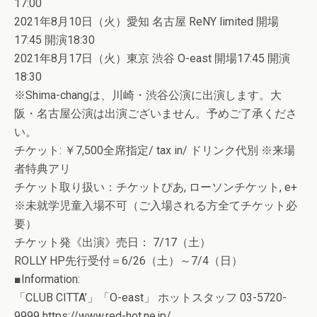
17:00
2021年8月10日（火）愛知 名古屋 ReNY limited 開場
17:45 開演18:30
2021年8月17日（火）東京 渋谷 O-east 開場17:45 開演
18:30
※Shima-changは、川崎・渋谷公演に出演します。大
阪・名古屋公演は出演ございません。予めご了承くださ
い。
チケット: ￥7,500全席指定/ tax in/ ドリンク代別 ※来場
者特典アリ
チケット取り扱い：チケットぴあ, ローソンチケット, e+
※未就学児童入場不可（ご入場される方全てチケット必
要）
チケット発《出演》売日： 7/17（土）
ROLLY HP先行受付＝6/26（土）～7/4（日）
■Information:
「CLUB CITTA’」「O-east」 ホットスタッフ 03-5720-
9999 https://www.red-hot.ne.jp/