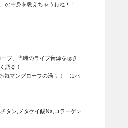
」の中身を教えちゃうわね！！
ングローブ、当時のライブ音源を聴き
く語る！
る気マングローブの湯ぅ！」(1パ
酸化チタン,メタケイ酸Na,コラーゲン