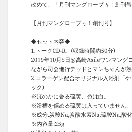
改めて、「月刊マングローブぅ！創刊号
【月刊マングローブぅ！創刊号】
◆セット内容◆
1.トークCD-R。(収録時間約50分)
2019年10月5日@高崎Asileワンマ
ながら司会進行テッドとマンちゃんが熱
2.コラーゲン配合オリジナル入浴剤「や
ック)
※ほのかに香る硫黄、色は白。
※浴槽を傷める硫黄は入っていません。
※成分:炭酸Na,炭酸水素Na,硫酸Na,
※内容量:25g