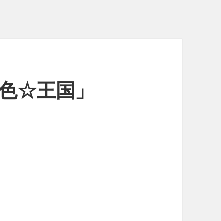
ラ色☆王国」