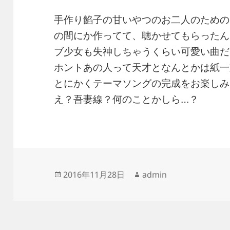
手作り餡子の甘いやつのお二人のための
の間にか作ってて、聴かせてもらったん
ブ少女も失神しちゃうくらい可愛い曲だ
ホントあの人って天才となんとかは紙一
とにかくテーマソングの完成をお楽しみ
え？吾妻線？何のことかしら…？
投
作
2016年11月28日
admin
稿
成
日:
者