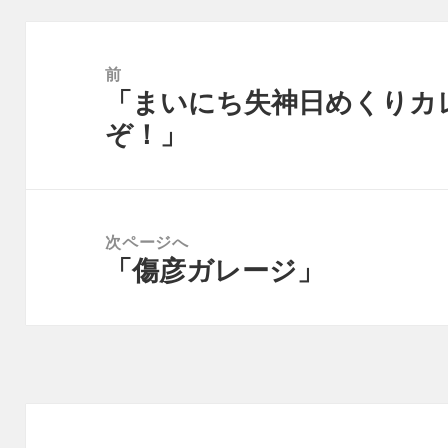
投
稿
前
「まいにち失神日めくりカ
ナ
前
ぞ！」
ビ
の
ゲ
投
ー
稿:
シ
次ページへ
ョ
「傷彦ガレージ」
次
ン
の
投
稿: