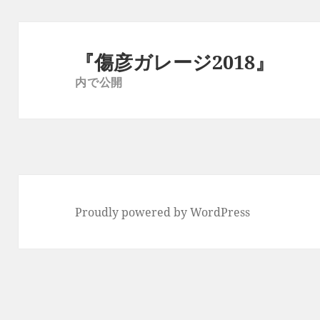
投
稿
『傷彦ガレージ2018』
ナ
内で公開
ビ
ゲ
ー
シ
ョ
ン
Proudly powered by WordPress