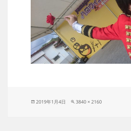
投
フ
2019年1月4日
3840 × 2160
稿
ル
日:
サ
イ
ズ