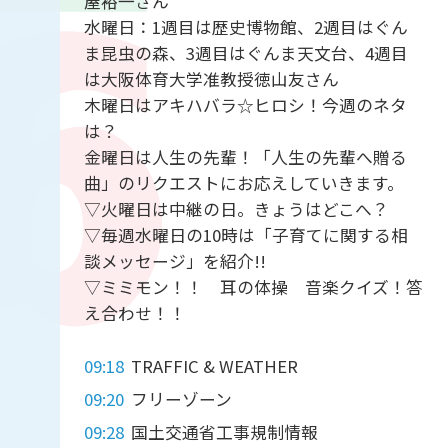
屋裕一さん
水曜日：1週目は歴史博物館、2週目はぐん
ま昆虫の森、3週目はぐんま天文台、4週目
は大阪体育大学准教授徳山友さん
木曜日はアキハバラ☆ヒロシ！今週のネタ
は？
金曜日は人生の先輩！「人生の先輩へ贈る
曲」のリクエストにお応えしていきます。
▽火曜日は中継の日。きょうはどこへ？
▽毎週水曜日の10時は「子育てに関する相
談メッセージ」を紹介!!
▽ミミモン！！ 耳の体操 音楽クイズ！答
え合わせ！！
09:18
TRAFFIC & WEATHER
09:20
フリーゾーン
09:28
国土交通省工事規制情報