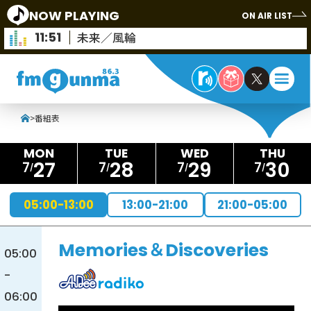
NOW PLAYING
ON AIR LIST
11:51
未来／風輪
>
番組表
27
28
29
30
7
7
7
7
05:00-13:00
13:00-21:00
21:00-05:00
Memories＆Discoveries
05:00
-
06:00