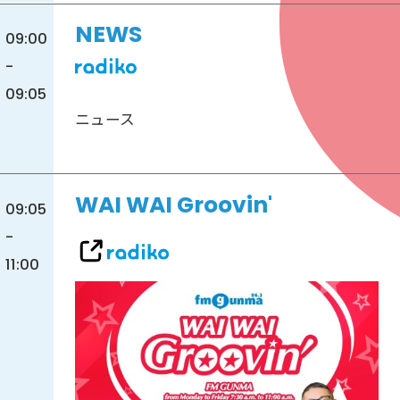
NEWS
09:00
-
09:05
ニュース
WAI WAI Groovin'
09:05
-
11:00