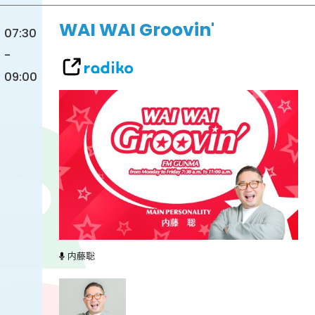
WAI WAI Groovin'
07:30
-
09:00
内藤聡