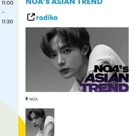
NOA’s ASIAN TREND
11:00
-
11:30
NOA