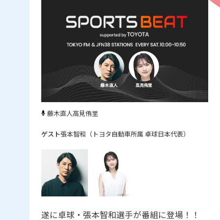
藤木直人
高見侑里
張本智和（トヨタ自動車所属 卓球日本代表）
遂に卓球・張本智和選手が番組に登場！！