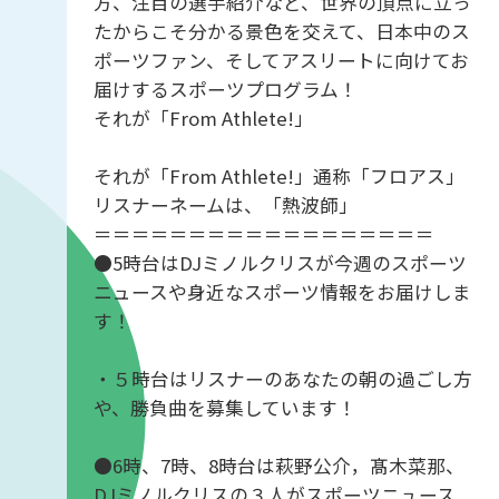
方、注目の選手紹介など、世界の頂点に立っ
たからこそ分かる景色を交えて、日本中のス
ポーツファン、そしてアスリートに向けてお
届けするスポーツプログラム！
それが「From Athlete!」
それが「From Athlete!」通称「フロアス」
リスナーネームは、「熱波師」
＝＝＝＝＝＝＝＝＝＝＝＝＝＝＝＝＝＝
●5時台はDJミノルクリスが今週のスポーツ
ニュースや身近なスポーツ情報をお届けしま
す！
・５時台はリスナーのあなたの朝の過ごし方
や、勝負曲を募集しています！
●6時、7時、8時台は萩野公介，髙木菜那、
DJミノルクリスの３人がスポーツニュース