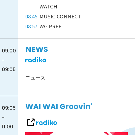
WATCH
08:45
MUSIC CONNECT
08:57
WG PREF
NEWS
09:00
-
09:05
ニュース
WAI WAI Groovin'
09:05
-
11:00