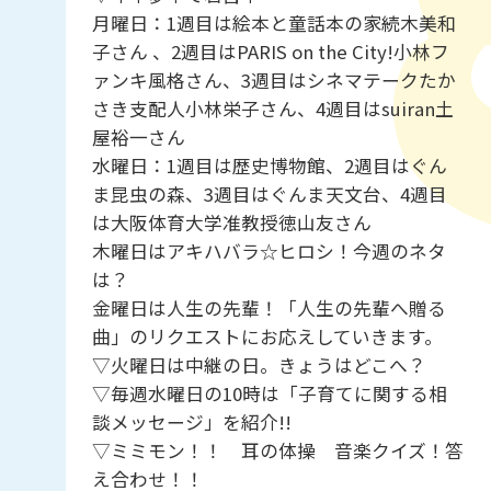
月曜日：1週目は絵本と童話本の家続木美和
子さん 、2週目はPARIS on the City!小林フ
ァンキ風格さん、3週目はシネマテークたか
さき支配人小林栄子さん、4週目はsuiran土
屋裕一さん
水曜日：1週目は歴史博物館、2週目はぐん
ま昆虫の森、3週目はぐんま天文台、4週目
は大阪体育大学准教授徳山友さん
木曜日はアキハバラ☆ヒロシ！今週のネタ
は？
金曜日は人生の先輩！「人生の先輩へ贈る
曲」のリクエストにお応えしていきます。
▽火曜日は中継の日。きょうはどこへ？
▽毎週水曜日の10時は「子育てに関する相
談メッセージ」を紹介!!
▽ミミモン！！ 耳の体操 音楽クイズ！答
え合わせ！！