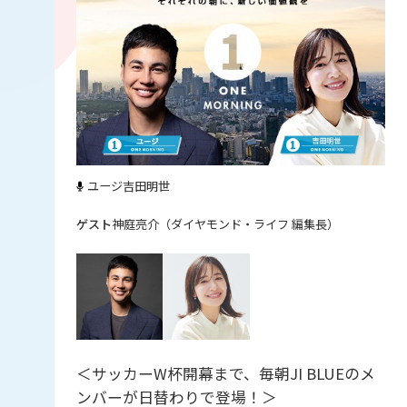
ユージ
吉田明世
神庭亮介（ダイヤモンド・ライフ 編集長）
＜サッカーW杯開幕まで、毎朝JI BLUEのメ
ンバーが日替わりで登場！＞