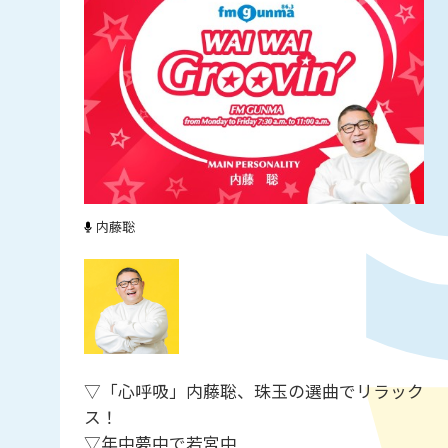
内藤聡
▽「心呼吸」内藤聡、珠玉の選曲でリラック
ス！
▽年中夢中で若宮中