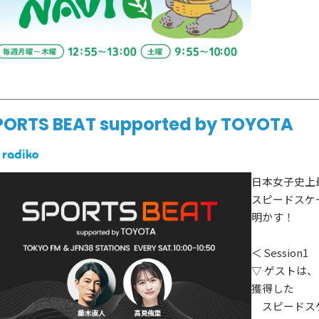
PORTS BEAT supported by TOYOTA
日本女子史上
スピードスケ
明かす！
＜ Session1
▽ ゲストは
獲得した
スピードス