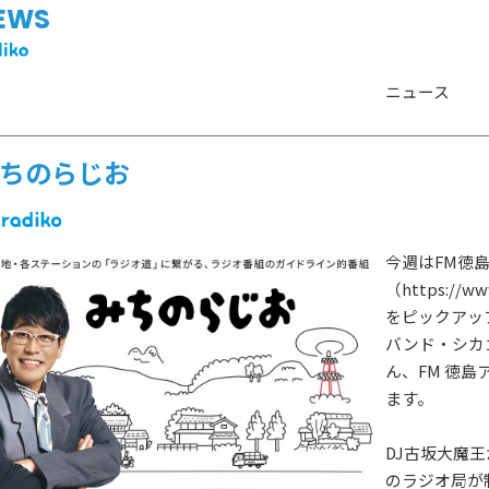
EWS
ニュース
ちのらじお
今週はFM徳島
（https://ww
をピックアッ
バンド・シカゴ
ん、FM 徳
ます。
HOT NEWS
POWER P
DJ古坂大魔
最新情報
のラジオ局が
GUEST
G-Selecti