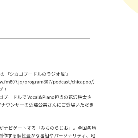
の『シカゴプードルのラジオ風 ゚』
w.fm807.jp/program807/podcast/chicapoo/）
プ！
プードルで Vocal&Piano担当の花沢耕太さ
島アナウンサーの近藤公美さんにご登場いただき
LAY
王がナビゲートする「みちのらじお」。全国各地
パワープレイ
制作する個性豊かな番組やパーソナリティ、地
on