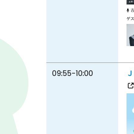
86.3
Main
MHz
Haruna
82.2MHz
Naganohara
82.0MHz
Numata
77.8MHz
Onishi
87.1MHz
Kusatsu
76.7MHz
09:55
-
10:00
Ｊ
Manba
88.0MHz
Tone
79.4MHz