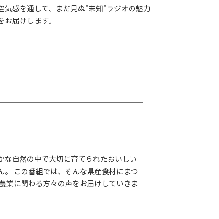
G-Selection
空気感を通して、まだ見ぬ"未知"ラジオの魅力
ED!
STAY TUNED!バックナンバー
をお届けします。
後援情報
かな自然の中で大切に育てられたおいしい
ん。 この番組では、そんな県産食材にまつ
 農業に関わる方々の声をお届けしていきま