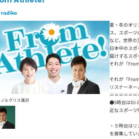
夏・冬のオリ
ス、スポーツ
など、世界の
日本中のスポ
届けするスポ
それが「From 
それが「From
リスナーネー
＝＝＝＝＝＝
ミノルクリス滝沢
●5時台はD
近なスポーツ
・５時台はリ
を募集してい