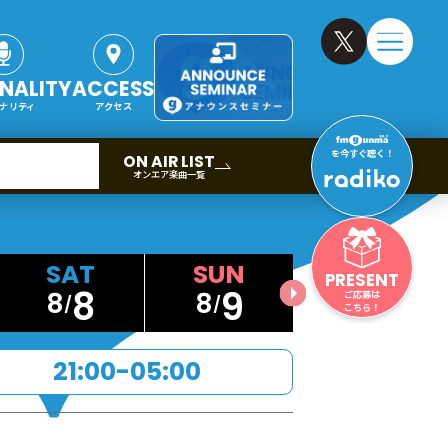
NALITY
ACCESS
ナリティ
アクセス
を今すぐ聴く！
ON AIR LIST
オンエア楽曲一覧
PRESENT
8
9
8
8
ご応募は
こちら！
21:00-05:00