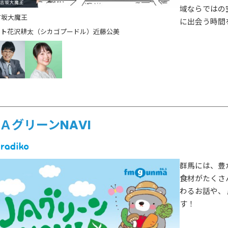
ゲスト情報
域ならではの
SPECIAL
STAY TUN
タイアップ企画
古坂大魔王
に出会う時間
花沢耕太（シカゴプードル）
近藤公美
会社概要
ラジオ広告
採用情報
アナウンスセミナー
ＡグリーンNAVI
群馬には、豊
食材がたくさ
わるお話や、
す！