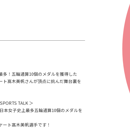
最多！五輪通算10個のメダルを獲得した
ート髙木美帆さんが頂点に挑んだ舞台裏を
 SPORTS TALK ＞
、日本女子史上最多五輪通算10個のメダルを
ケート髙木美帆選手です！