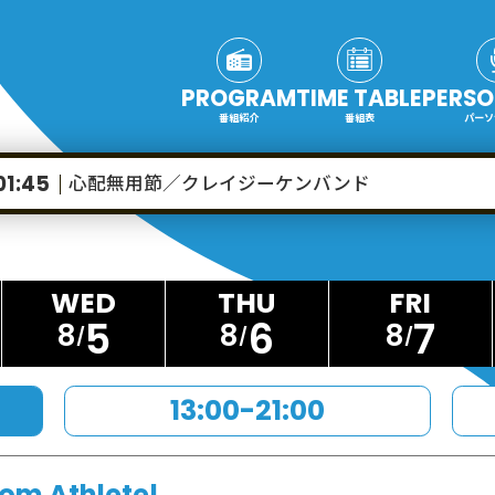
PROGRAM
TIME TABLE
PERSO
番組紹介
番組表
パーソ
心配無用節／クレイジーケンバンド
01:45
5
6
7
8
8
8
13:00-21:00
rom Athlete!