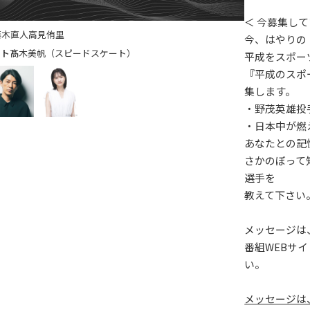
＜ 今募集し
藤木直人
高見侑里
今、はやりの
髙木美帆（スピードスケート）
平成をスポー
『平成のスポ
集します。
・野茂英雄投
・日本中が燃
あなたとの記
さかのぼって
選手を
教えて下さい
メッセージは
番組WEBサ
い。
メッセージは