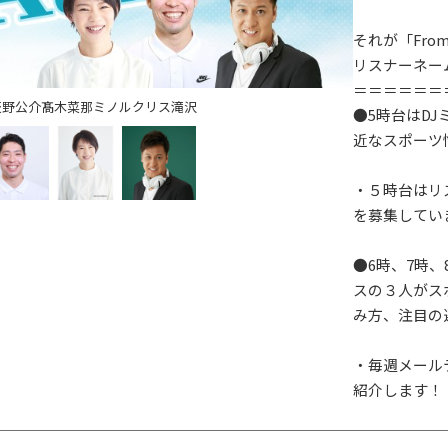
それが「From
リスナーネー
＝＝＝＝＝＝
萩野公介
髙木菜那
ミノルクリス滝沢
●5時台はD
近なスポーツ
・５時台はリ
を募集してい
●6時、7時
スの３人がス
み方、注目の
・毎週メール
紹介します！