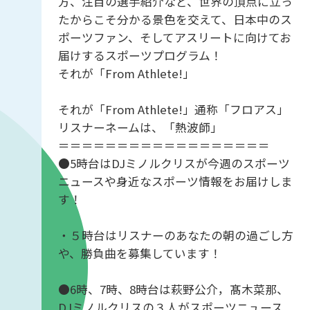
方、注目の選手紹介など、世界の頂点に立っ
たからこそ分かる景色を交えて、日本中のス
ポーツファン、そしてアスリートに向けてお
届けするスポーツプログラム！
それが「From Athlete!」
それが「From Athlete!」通称「フロアス」
リスナーネームは、「熱波師」
＝＝＝＝＝＝＝＝＝＝＝＝＝＝＝＝＝＝
●5時台はDJミノルクリスが今週のスポーツ
ニュースや身近なスポーツ情報をお届けしま
す！
・５時台はリスナーのあなたの朝の過ごし方
や、勝負曲を募集しています！
●6時、7時、8時台は萩野公介，髙木菜那、
DJミノルクリスの３人がスポーツニュース