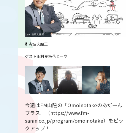
古坂大魔王
田村奏
板花とーや
今週はFM山陰の『Omoinotakeのあだーん
プラス』（https://www.fm-
sanin.co.jp/program/omoinotake）をピッ
クアップ！