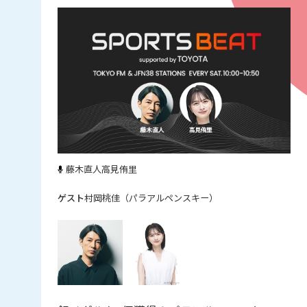
藤木直人
高見侑里
村岡桃佳（パラアルペンスキー）