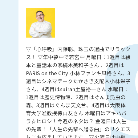
▽「心呼吸」内藤聡、珠玉の選曲でリラック
ス！ ▽年中夢中で若宮中 月曜日：1週目は絵
本と童話本の家続木美和子さん 、2週目は
PARIS on the City!小林ファンキ風格さん、3
週目はシネマテークたかさき支配人小林栄子
さん、4週目はsuiran土屋裕一さん 水曜日：
1週目は歴史博物館、2週目はぐんま昆虫の
森、3週目はぐんま天文台、4週目は大阪体
育大学准教授徳山友さん 木曜日はアキハバ
ラ☆ヒロシ！今週のネタは？ 金曜日は人生
の先輩！「人生の先輩へ贈る曲」のリクエス
トにお応えしていきます。 ▽火曜日は中継