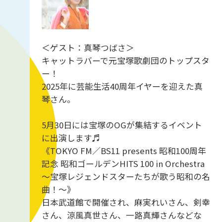
＜ゲスト：真琴つばさ＞
キャットラバーで元宝塚歌劇団のトップスタ
ー！
2025年に芸能生活40周年イヤーを迎えた真
琴さん。
5月30日には宝塚のOGが集結するイベント
に出演します♬
《TOKYO FM／BS11 presents 昭和100周年
記念 昭和ゴールデンHITS 100 in Orchestra
～宝塚レジェンドスターたちが歌う昭和の名
曲！～》
日本武道館で開催され、麻実れいさん、剣幸
さん、涼風真世さん、一路真輝さんなどな