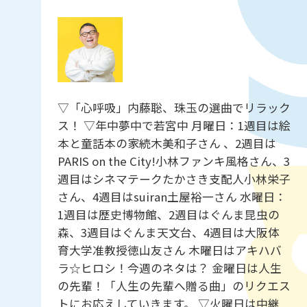
▽「心呼吸」内藤聡、珠玉の選曲でリラック
ス！ ▽年中夢中で若宮中 月曜日：1週目は絵
本と童話本の家続木美和子さん 、2週目は
PARIS on the City!小林ファンキ風格さん、3
週目はシネマテークたかさき支配人小林栄子
さん、4週目はsuiran土屋裕一さん 水曜日：
1週目は歴史博物館、2週目はぐんま昆虫の
森、3週目はぐんま天文台、4週目は大阪体
育大学准教授徳山友さん 木曜日はアキハバ
ラ☆ヒロシ！今週のネタは？ 金曜日は人生
の先輩！「人生の先輩へ贈る曲」のリクエス
トにお応えしていきます。 ▽火曜日は中継