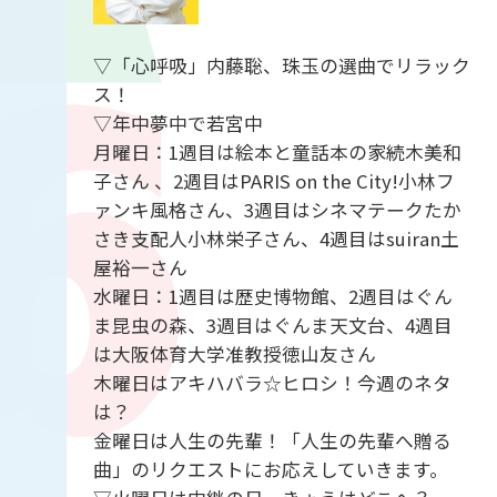
▽「心呼吸」内藤聡、珠玉の選曲でリラック
ス！
▽年中夢中で若宮中
月曜日：1週目は絵本と童話本の家続木美和
子さん 、2週目はPARIS on the City!小林フ
ァンキ風格さん、3週目はシネマテークたか
さき支配人小林栄子さん、4週目はsuiran土
屋裕一さん
水曜日：1週目は歴史博物館、2週目はぐん
ま昆虫の森、3週目はぐんま天文台、4週目
は大阪体育大学准教授徳山友さん
木曜日はアキハバラ☆ヒロシ！今週のネタ
は？
金曜日は人生の先輩！「人生の先輩へ贈る
曲」のリクエストにお応えしていきます。