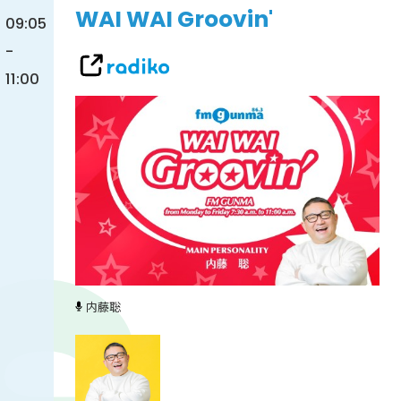
WAI WAI Groovin'
09:05
-
11:00
内藤聡