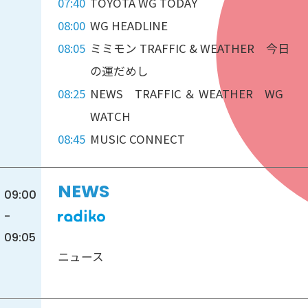
07:40
TOYOTA WG TODAY
08:00
WG HEADLINE
08:05
ミミモン TRAFFIC & WEATHER 今日
の運だめし
08:25
NEWS TRAFFIC ＆ WEATHER WG
WATCH
08:45
MUSIC CONNECT
NEWS
09:00
-
09:05
ニュース