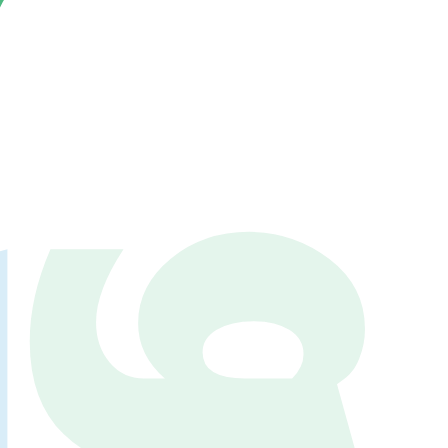
86.3
Main
MHz
Haruna
82.2MHz
Naganohara
82.0MHz
Numata
77.8MHz
Onishi
87.1MHz