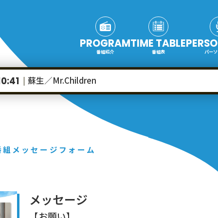
PROGRAM
TIME TABLE
PERSO
番組紹介
番組表
パーソ
蘇生／Mr.Children
10:41
番組メッセージフォーム
メッセージ
【お願い】