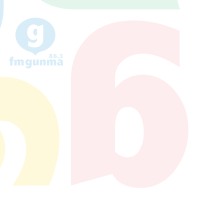
Kusatsu
76.7MHz
Manba
88.0MHz
Tone
79.4MHz