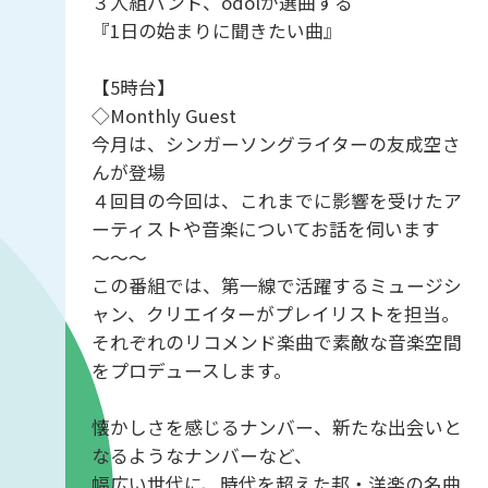
３人組バンド、odolが選曲する
『1日の始まりに聞きたい曲』
【5時台】
◇Monthly Guest
今月は、シンガーソングライターの友成空さ
んが登場
４回目の今回は、これまでに影響を受けたア
ーティストや音楽についてお話を伺います
～～～
この番組では、第一線で活躍するミュージシ
ャン、クリエイターがプレイリストを担当。
それぞれのリコメンド楽曲で素敵な音楽空間
をプロデュースします。
懐かしさを感じるナンバー、新たな出会いと
なるようなナンバーなど、
幅広い世代に、時代を超えた邦・洋楽の名曲