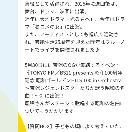
男役として活躍され、2015年に退団後は、
舞台、ドラマ、映画に出演。
近年は大河ドラマ「光る君へ」、今年はドラ
マ「おコメの女」に出演。
また、アーティストとしても幅広く活動さ
れ、芸能生活25周年を迎えた昨年はブルーノ
ートでライブを開催されました♪
5月30日には宝塚のOGが集結するイベント
《TOKYO FM／BS11 presents 昭和100周年
記念 昭和ゴールデンHITS 100 in Orchestra
～宝塚レジェンドスターたちが歌う昭和の名
曲！～》に出演！
凰稀さんがステージで歌唱する昭和の名曲に
ついてもうかがいます。
【質問BOX】子どもの頃によく考えていたこ