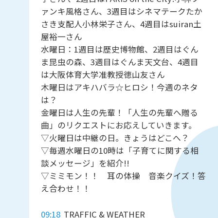
ァンキ風格さん、3週目はシネマテークたか
さき支配人小林栄子さん、4週目はsuiran土
屋裕一さん
水曜日：1週目は歴史博物館、2週目はぐん
ま昆虫の森、3週目はぐんま天文台、4週目
は大阪体育大学准教授徳山友さん
木曜日はアキハバラ☆ヒロシ！今週のネタ
は？
金曜日は人生の先輩！「人生の先輩へ贈る
曲」のリクエストにお応えしていきます。
▽火曜日は中継の日。きょうはどこへ？
▽毎週水曜日の10時は「子育てに関する相
談メッセージ」を紹介!!
▽ミミモン！！ 耳の体操 音楽クイズ！答
え合わせ！！
09:18
TRAFFIC & WEATHER