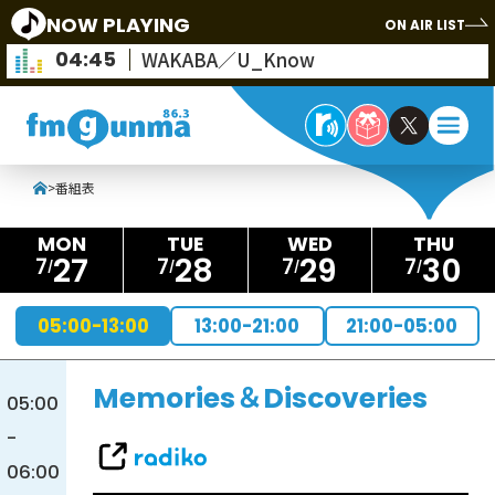
NOW PLAYING
ON AIR LIST
04:45
WAKABA／U_Know
>
番組表
27
28
29
30
7
7
7
7
05:00-13:00
13:00-21:00
21:00-05:00
Memories＆Discoveries
05:00
-
06:00