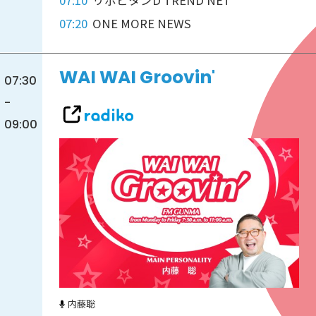
07:10
リポビタンD TREND NET
07:20
ONE MORE NEWS
WAI WAI Groovin'
07:30
-
09:00
内藤聡