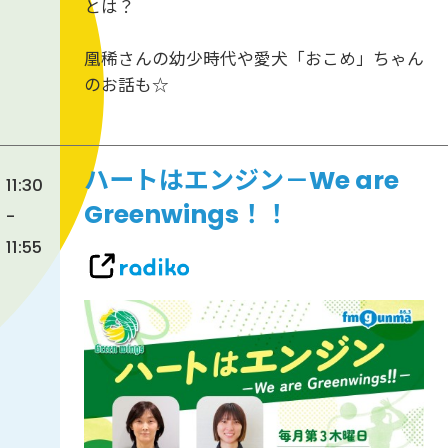
とは？
凰稀さんの幼少時代や愛犬「おこめ」ちゃん
のお話も☆
ハートはエンジン－We are
11:30
Greenwings！！
-
11:55