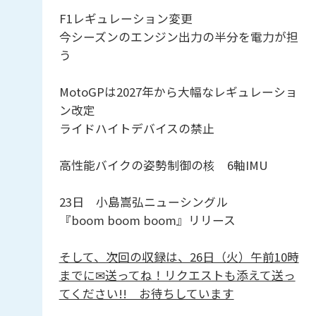
F1レギュレーション変更
今シーズンのエンジン出力の半分を電力が担
う
MotoGPは2027年から大幅なレギュレーショ
ン改定
ライドハイトデバイスの禁止
高性能バイクの姿勢制御の核 6軸IMU
23日 小島嵩弘ニューシングル
『boom boom boom』リリース
そして、次回の収録は、26日（火）午前10時
までに✉送ってね！リクエストも添えて送っ
てください!! お待ちしています