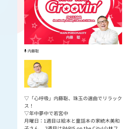
内藤聡
▽「心呼吸」内藤聡、珠玉の選曲でリラック
ス！
▽年中夢中で若宮中
月曜日：1週目は絵本と童話本の家続木美和
子さん 、2週目はPARIS on the City!小林フ