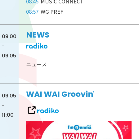
08:45
MUSIC CONNECT
08:57
WG PREF
NEWS
09:00
-
09:05
ニュース
WAI WAI Groovin'
09:05
-
11:00