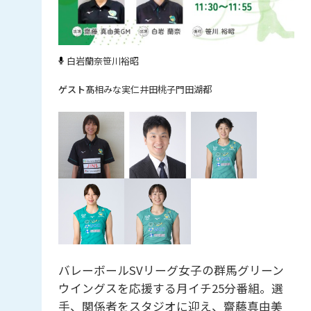
白岩蘭奈
笹川裕昭
髙相みな実
仁井田桃子
門田湖都
バレーボールSVリーグ女子の群馬グリーン
ウイングスを応援する月イチ25分番組。選
手、関係者をスタジオに迎え、齋藤真由美