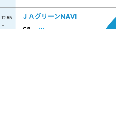
ＪＡグリーンNAVI
12:55
-
13:00
群馬には、豊かな自然の中で大切に育てられ
たおいしい食材がたくさん。 この番組で
は、そんな県産食材にまつわるお話や、 農