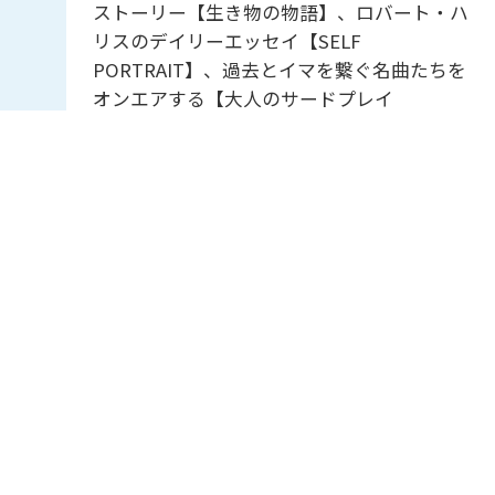
ストーリー【生き物の物語】、ロバート・ハ
リスのデイリーエッセイ【SELF
PORTRAIT】、過去とイマを繋ぐ名曲たちを
オンエアする【大人のサードプレイ
ス】・・・好奇心をくすぐる雑談を添えなが
ら、”様々な生き方”のヒントを共有していき
ます。
ＪＡグリーンNAVI
12:55
-
13:00