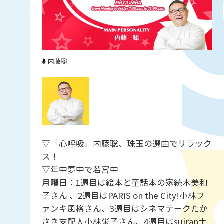
内藤聡
▽「心呼吸」内藤聡、珠玉の選曲でリラック
ス！
▽年中夢中で若宮中
月曜日：1週目は絵本と童話本の家続木美和
子さん 、2週目はPARIS on the City!小林フ
ァンキ風格さん、3週目はシネマテークたか
さき支配人小林栄子さん、4週目はsuiran土