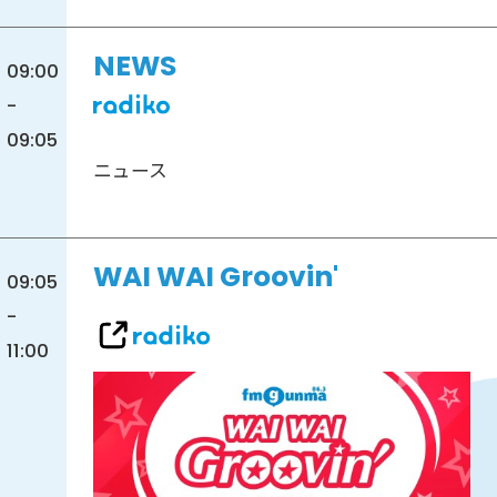
NEWS
09:00
-
09:05
ニュース
WAI WAI Groovin'
09:05
-
11:00