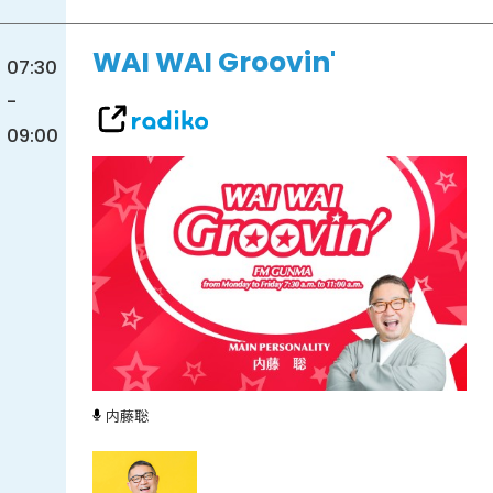
WAI WAI Groovin'
07:30
-
09:00
内藤聡