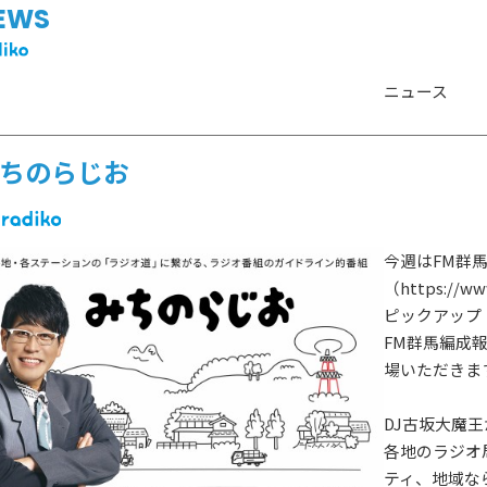
EWS
ニュース
ちのらじお
今週はFM群馬の
（https://w
ピックアップ
FM群馬編成
場いただきま
DJ古坂大魔
HOT NEWS
POWER P
各地のラジオ
最新情報
ティ、地域な
GUEST
G-Selecti