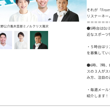
それが「From
リスナーネー
＝＝＝＝＝＝
萩野公介
髙木菜那
ミノルクリス滝沢
●5時台はD
近なスポーツ
・５時台はリ
を募集してい
●6時、7時
スの３人がス
み方、注目の
・毎週メール
紹介します！