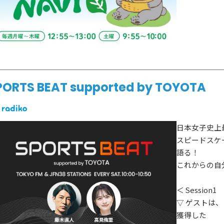
PORTS BEAT supported by TOYOTA
日本女子史上
スピードスケ
語る！
これからの自
＜ Session1
▽ ゲストは
獲得した