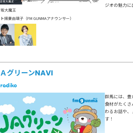
ゲスト情報
ジオの魅力に
SPECIAL
STAY TUN
タイアップ企画
古坂大魔王
揚妻由璃子（FM GUNMAアナウンサー）
会社概要
ラジオ広告
採用情報
アナウンスセミナー
ＡグリーンNAVI
群馬には、豊
食材がたくさ
わるお話や、
す！