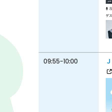
86.3
Main
MHz
Haruna
82.2MHz
Naganohara
82.0MHz
Numata
77.8MHz
Onishi
87.1MHz
Kusatsu
76.7MHz
09:55
-
10:00
Ｊ
Manba
88.0MHz
Tone
79.4MHz