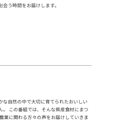
G-Selection
出会う時間をお届けします。
ED!
STAY TUNED!バックナンバー
後援情報
かな自然の中で大切に育てられたおいしい
ん。 この番組では、そんな県産食材にまつ
 農業に関わる方々の声をお届けしていきま