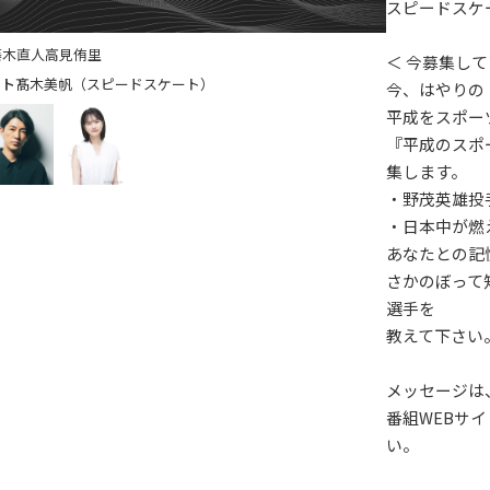
スピードスケ
藤木直人
高見侑里
＜ 今募集し
髙木美帆（スピードスケート）
今、はやりの
平成をスポー
『平成のスポ
集します。
・野茂英雄投
・日本中が燃
あなたとの記
さかのぼって
選手を
教えて下さい
メッセージは
番組WEBサ
い。