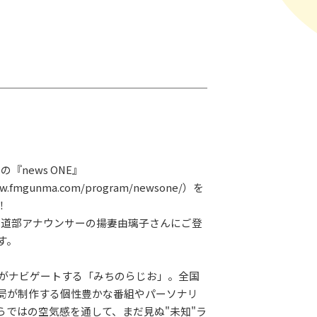
『news ONE』
ww.fmgunma.com/program/newsone/）を
！
報道部アナウンサーの揚妻由璃子さんにご登
す。
王がナビゲートする「みちのらじお」。全国
LAY
局が制作する個性豊かな番組やパーソナリ
パワープレイ
らではの空気感を通して、まだ見ぬ"未知"ラ
on