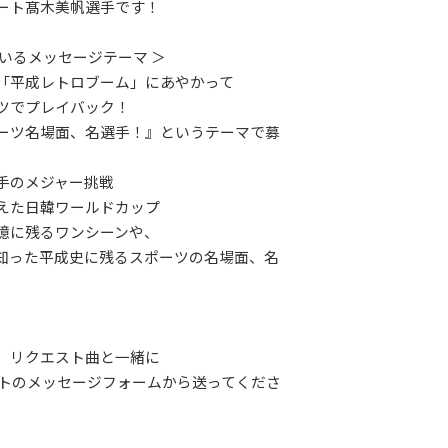
ート髙木美帆選手です！
ているメッセージテーマ ＞
「平成レトロブーム」にあやかって
ツでプレイバック！
ーツ名場面、名選手！』というテーマで募
手のメジャー挑戦
えた日韓ワールドカップ
憶に残るワンシーンや、
知った平成史に残るスポーツの名場面、名
。
、リクエスト曲と一緒に
イトのメッセージフォームから送ってくださ