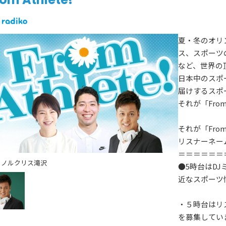
夏・冬のオリ
ス、スポーツ
など、世界の
日本中のスポ
届けするスポ
それが「From 
それが「From
リスナーネー
＝＝＝＝＝＝
ミノルクリス滝沢
●5時台はD
近なスポーツ
・５時台はリ
を募集してい