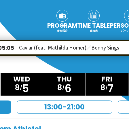
PROGRAM
TIME TABLE
PERSO
番組紹介
番組表
パーソ
Caviar (feat. Mathilda Homer)／Benny Sings
05:05
5
6
7
8
8
8
13:00-21:00
rom Athlete!