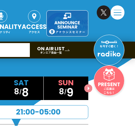
NALITY
ACCESS
ナリティ
アクセス
を今すぐ聴く！
ON AIR LIST
オンエア楽曲一覧
PRESENT
8
9
8
8
ご応募は
こちら！
21:00-05:00