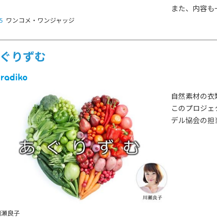
また、内容も
5
ワンコメ・ワンジャッジ
ぐりずむ
自然素材の衣
このプロジェ
デル協会の担
HOT NEWS
POWER P
最新情報
GUEST
G-Selecti
川瀬良子