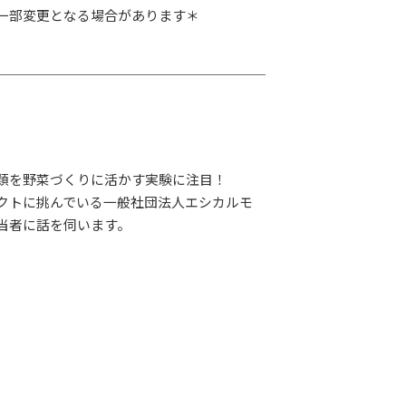
一部変更となる場合があります＊
類を野菜づくりに活かす実験に注目！
クトに挑んでいる一般社団法人エシカルモ
当者に話を伺います。
LAY
パワープレイ
on