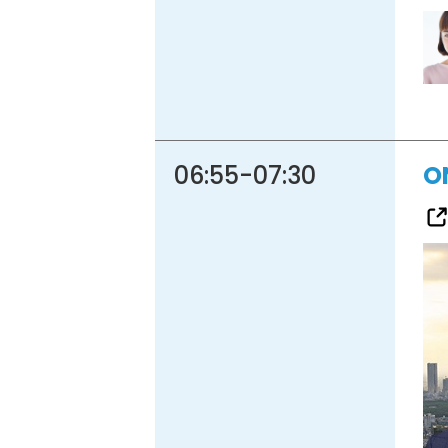
86.3
Main
MHz
Haruna
82.2MHz
Naganohara
82.0MHz
06:55
-
07:30
O
Numata
77.8MHz
Onishi
87.1MHz
Kusatsu
76.7MHz
Manba
88.0MHz
Tone
79.4MHz