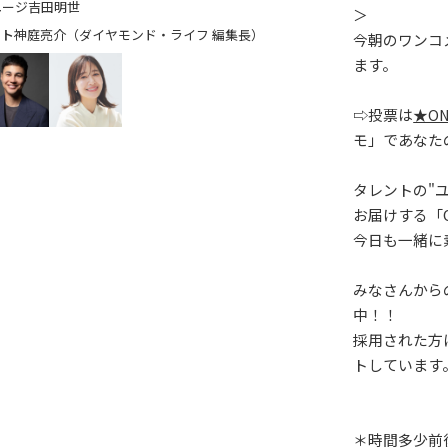
ユージ
吉田明世
＞
神庭亮介（ダイヤモンド・ライフ 編集長）
今朝のワンコ
ます。
⇨投票は
★ON
モ」であなた
タレントの"
お届けする「ON
今日も一緒に
みなさんからの「
中！！
採用された方
トしています
＊時間多少前