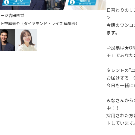
日替わりのリ
ユージ
吉田明世
＞
神庭亮介（ダイヤモンド・ライフ 編集長）
今朝のワンコ
ます。
⇨投票は
★ON
モ」であなた
タレントの"
お届けする「ON
今日も一緒に
みなさんからの「
中！！
採用された方
トしています