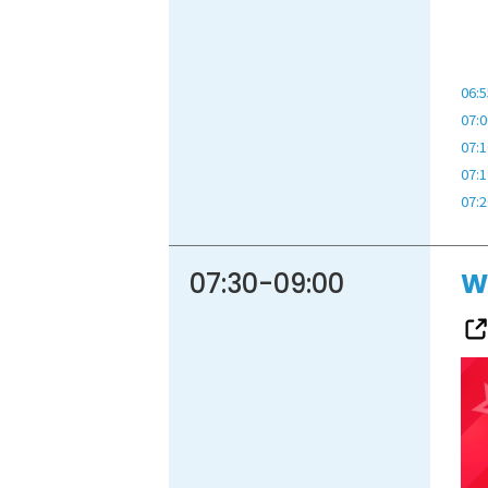
06:5
07:0
07:1
07:1
07:2
07:30
-
09:00
W