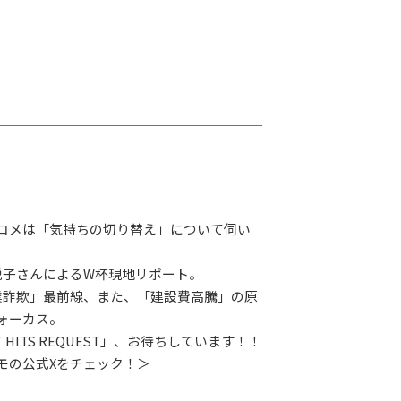
G-Selection
ED!
STAY TUNED!バックナンバー
後援情報
コメは「気持ちの切り替え」について伺い
悦子さんによるW杯現地リポート。
業詐欺」最前線、また、「建設費高騰」の原
ォーカス。
 HITS REQUEST」、お待ちしています！！
モの公式Xをチェック！＞