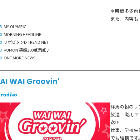
＊時間多少前
また、内容も
5
MY OLYMPIC
0
MORNING HEADLINE
0
リポビタンD TREND NET
9
KUMON 笑顔100点満点♪
0
ONE MORE NEWS
AI WAI Groovin'
群馬の朝のリ
放送！ 略して
送!!!
仕事、学校生
でも結構です