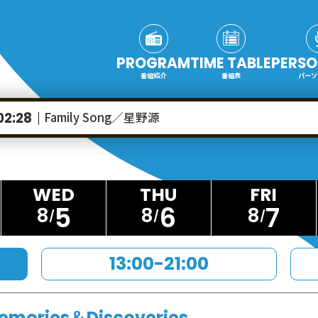
PROGRAM
TIME TABLE
PERSO
番組紹介
番組表
パーソ
Family Song／星野源
02:28
5
6
7
8
8
8
13:00-21:00
emories＆Discoveries