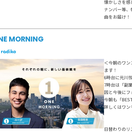
懐かしさを感
ナンバー等、
曲をお届け！
NE MORNING
＜今朝のワン
ます！
6時台に元川
7時台は「副
因と今後にフ
今朝も「BEST
詳しくはワン
日替わりのリ