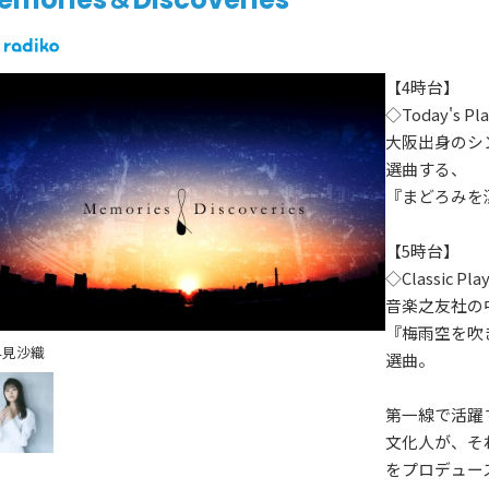
【4時台】
◇Today's Pla
大阪出身のシ
選曲する、
『まどろみを
【5時台】
◇Classic Play
音楽之友社の
『梅雨空を吹
早見沙織
選曲。
第一線で活躍
文化人が、そ
をプロデュー