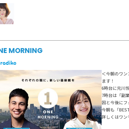
ゲスト情報
SPECIAL
STAY TUN
タイアップ企画
会社概要
ラジオ広告
採用情報
NE MORNING
アナウンスセミナー
＜今朝のワン
ます！
6時台に元川
7時台は「副
因と今後にフ
今朝も「BEST
詳しくはワン