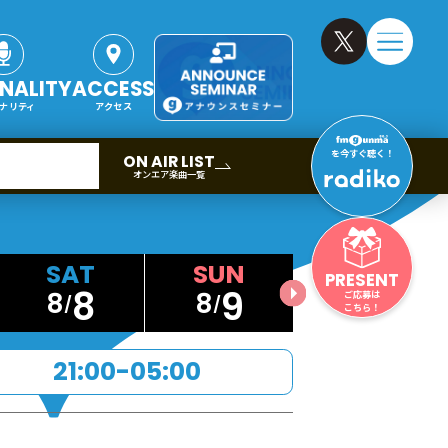
NALITY
ACCESS
ナリティ
アクセス
を今すぐ聴く！
ON AIR LIST
オンエア楽曲一覧
PRESENT
8
9
8
8
ご応募は
こちら！
21:00-05:00