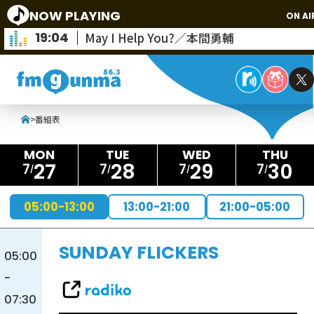
NOW PLAYING
ON AIR
19:04
May I Help You?／本間勇輔
>
番組表
27
28
29
30
7
7
7
7
05:00-13:00
13:00-21:00
21:00-05:00
SUNDAY FLICKERS
05:00
-
07:30