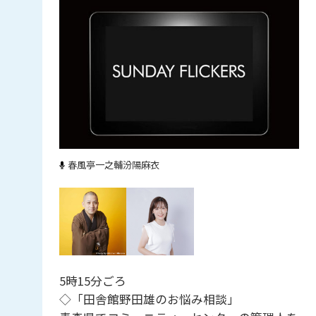
春風亭一之輔
汾陽麻衣
5時15分ごろ
◇「田舎館野田雄のお悩み相談」