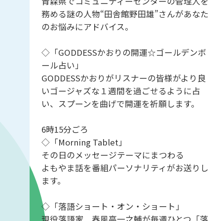
青森県でコミュニティーセンターの管理人を
務める謎の人物“田舎館野田雄”さんがあなた
のお悩みにアドバイス。
◇「GODDESSかおりの開運☆ゴールデンボ
ール占い」
GODDESSかおりがリスナーの皆様がより良
いゴージャズな１週間を過ごせるように占
い、スプーンを曲げで開運を祈願します。
6時15分ごろ
◇「Morning Tablet」
その日のメッセージテーマにまつわる
よもやま話を番組パーソナリティがお送りし
ます。
◇「落語ショート・オン・ショート」
現役落語家 春風亭一之輔が毎週ひとつ「落