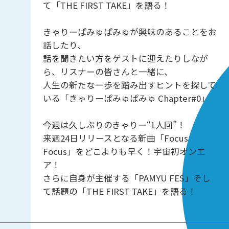
て「THE FIRST TAKE」を語る！
きゃりーぱみゅぱみゅが興味のあることをお
話したり、
話を聞きたい方をゲストに迎えたりしなが
ら、リスナーの皆さんと一緒に、
人生の新たな一歩を踏み出すヒントを探して
いる「きゃりーぱみゅぱみゅ Chapter#0」
今週は久しぶりのきゃりー“1人回”！
来週24日リリースとなる新曲「Focus
Focus」をどこよりも早く！宇宙初オンエ
ア！
さらに自身が主催する「PAMYU FES」そし
て話題の「THE FIRST TAKE」を語る！