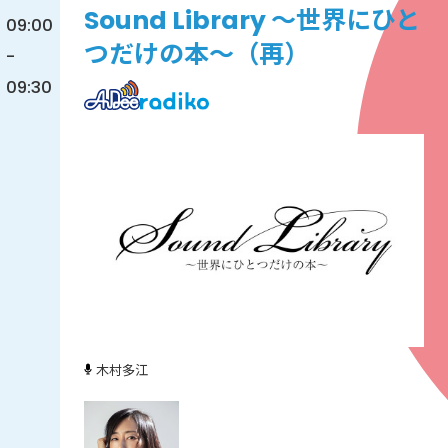
Sound Library ～世界にひと
09:00
つだけの本～（再）
-
09:30
木村多江