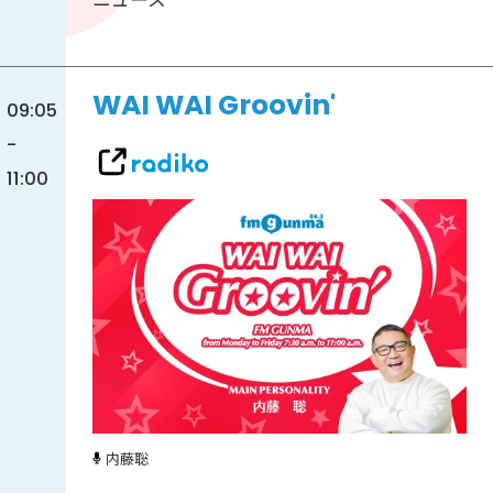
WAI WAI Groovin'
09:05
-
11:00
内藤聡