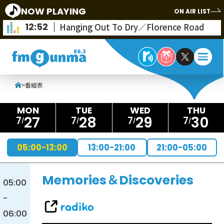
NOW PLAYING
ON AIR LIST
12:52
Hanging Out To Dry／Florence Road
>
番組表
27
28
29
30
7
7
7
7
05:00-13:00
13:00-21:00
21:00-05:00
Memories＆Discoveries
05:00
-
06:00