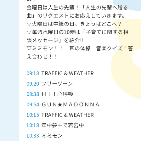
金曜日は人生の先輩！「人生の先輩へ贈る
曲」のリクエストにお応えしていきます。
▽火曜日は中継の日。きょうはどこへ？
▽毎週水曜日の10時は「子育てに関する相
談メッセージ」を紹介!!
▽ミミモン！！ 耳の体操 音楽クイズ！答
え合わせ！！
09:18
TRAFFIC & WEATHER
09:20
フリーゾーン
09:38
Ｈｉ！心呼吸
09:54
ＧＵＮ★ＭＡＤＯＮＮＡ
10:15
TRAFFIC & WEATHER
10:18
年中夢中で若宮中
10:33
ミミモン