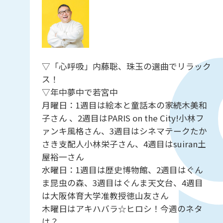
▽「心呼吸」内藤聡、珠玉の選曲でリラック
ス！
▽年中夢中で若宮中
月曜日：1週目は絵本と童話本の家続木美和
子さん 、2週目はPARIS on the City!小林フ
ァンキ風格さん、3週目はシネマテークたか
さき支配人小林栄子さん、4週目はsuiran土
屋裕一さん
水曜日：1週目は歴史博物館、2週目はぐん
ま昆虫の森、3週目はぐんま天文台、4週目
は大阪体育大学准教授徳山友さん
木曜日はアキハバラ☆ヒロシ！今週のネタ
は？