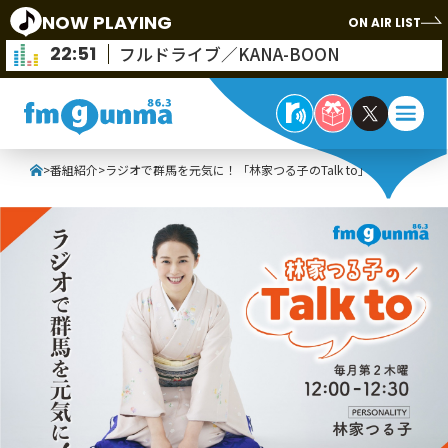
NOW PLAYING
ON AIR LIST
22:51
フルドライブ／KANA-BOON
>
番組紹介
>
ラジオで群馬を元気に！「林家つる子のTalk to」