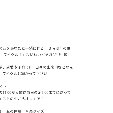
ズムをあなたと一緒に作る、３時間半の生
「ワイグル！」わいわいガヤガヤ!!!生放
活、恋愛や子育て!! 日々の出来事などなん
。ワイグルと繋がって下さい。
スト
1:00から放送当日の朝6:00までに送って
エストの中からオンエア！
！ 耳の体操 音楽クイズ！