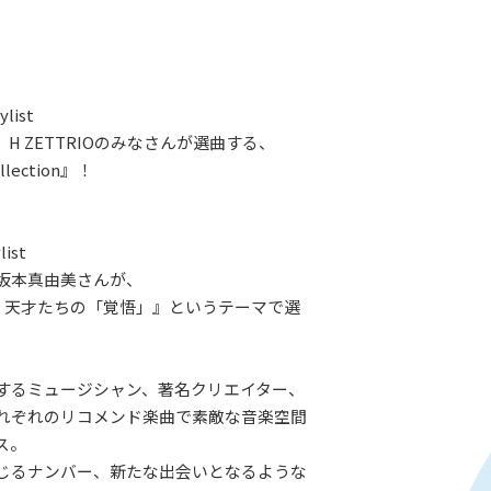
ylist
H ZETTRIOのみなさんが選曲する、
llection』！
list
坂本真由美さんが、
ne：天才たちの「覚悟」』というテーマで選
するミュージシャン、著名クリエイター、
れぞれのリコメンド楽曲で素敵な音楽空間
ス。
じるナンバー、新たな出会いとなるような