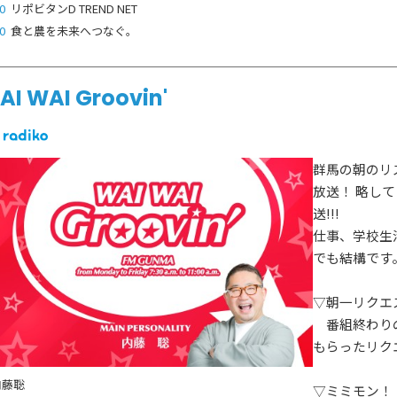
0
リポビタンD TREND NET
0
食と農を未来へつなぐ。
AI WAI Groovin'
群馬の朝のリ
放送！ 略して
送!!!
仕事、学校生
でも結構です
▽朝一リクエ
番組終わりの1
もらったリク
内藤聡
▽ミミモン！