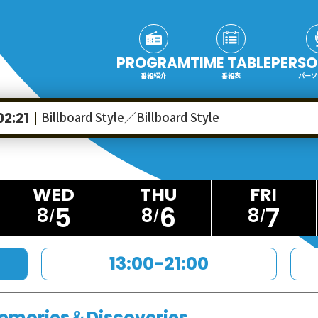
PROGRAM
TIME TABLE
PERSO
番組紹介
番組表
パーソ
Billboard Style／Billboard Style
02:21
5
6
7
8
8
8
13:00-21:00
emories＆Discoveries