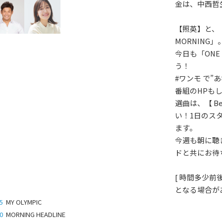
金は、中西哲
【照英】と、
MORNING」
今日も「ONE
う！
#ワンモ で”
番組のHPも
選曲は、【 Bes
い！1日のス
ます。
今週も朝に聴きた
ドと共にお待
[ 時間多少
となる場合があ
5
MY OLYMPIC
0
MORNING HEADLINE