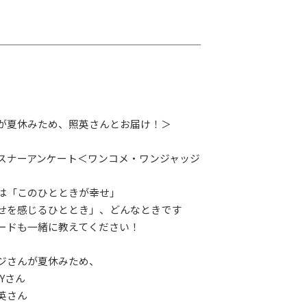
G-Selection
ED!
STAY TUNED!バックナンバー
後援情報
が夏休みため、照英さんとお届け！＞
スナーアンケート＜ワンコメ・ワンジャッジ
は「このひとときが幸せ」
せを感じるひととき」、どんなときです
ードも一緒に教えてください！
ジさんが夏休みため、
Yさん
英さん