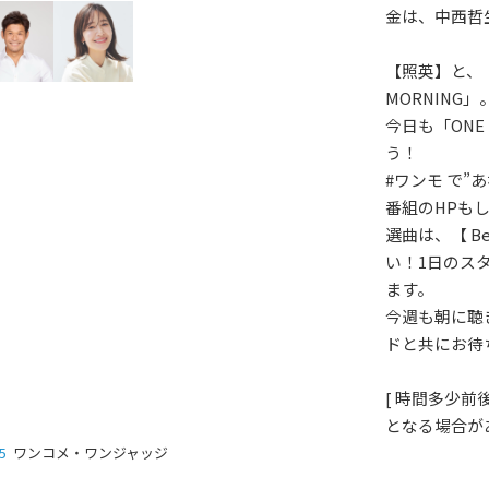
金は、中西哲
【照英】と、
MORNING」
今日も「ONE
う！
#ワンモ で”
番組のHPも
選曲は、【 Bes
い！1日のス
ます。
今週も朝に聴きた
ドと共にお待
[ 時間多少
となる場合があ
5
ワンコメ・ワンジャッジ