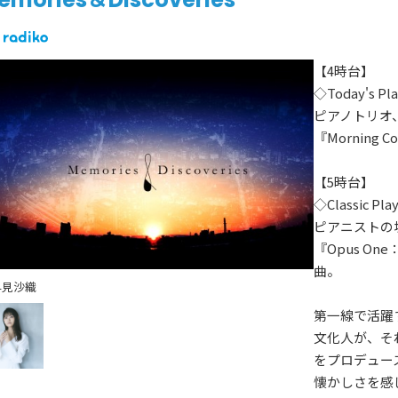
【4時台】
◇Today's Pla
ピアノトリオ、
『Morning Co
【5時台】
◇Classic Play
ピアニストの
『Opus O
曲。
早見沙織
第一線で活躍
文化人が、そ
をプロデュー
懐かしさを感