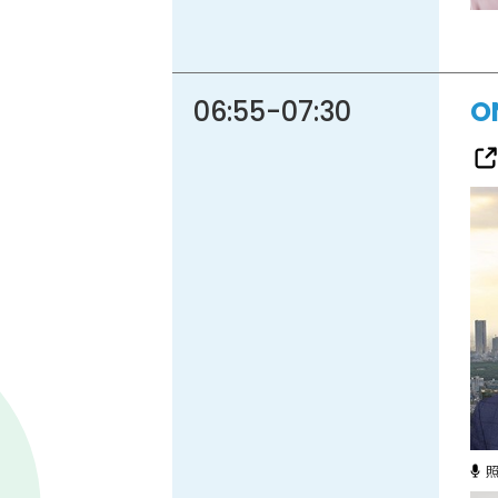
86.3
Main
MHz
06:55
-
07:30
O
Haruna
82.2MHz
Naganohara
82.0MHz
Numata
77.8MHz
Onishi
87.1MHz
Kusatsu
76.7MHz
Manba
88.0MHz
Tone
79.4MHz