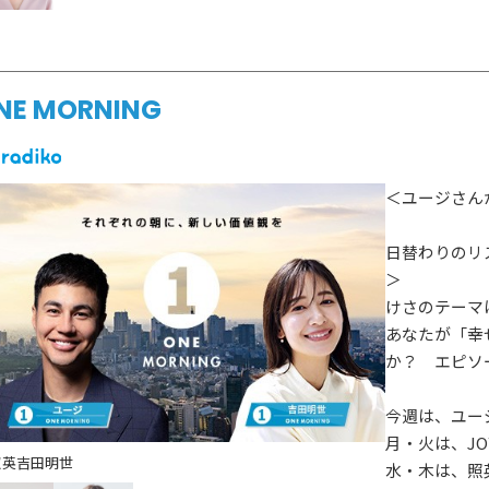
ゲスト情報
SPECIAL
STAY TUN
タイアップ企画
NE MORNING
会社概要
ラジオ広告
採用情報
＜ユージさん
アナウンスセミナー
日替わりのリ
＞
けさのテーマ
あなたが「幸
か？ エピソ
今週は、ユー
月・火は、JO
照英
吉田明世
水・木は、照