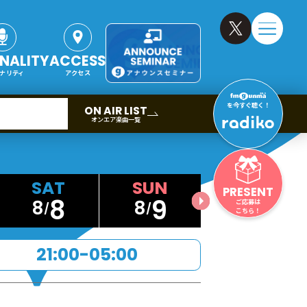
NALITY
ACCESS
ナリティ
アクセス
を今すぐ聴く！
ON AIR LIST
オンエア楽曲一覧
PRESENT
8
9
8
8
ご応募は
こちら！
21:00-05:00