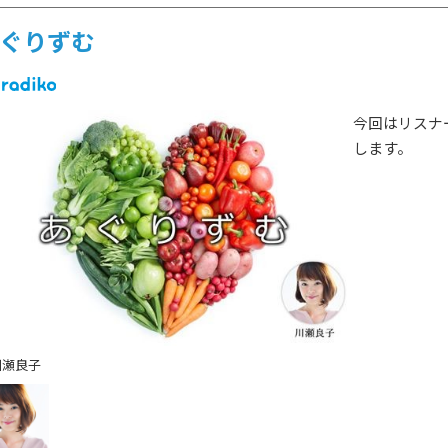
ぐりずむ
今回はリスナ
します。
川瀬良子
HOT NEWS
POWER P
最新情報
GUEST
G-Selecti