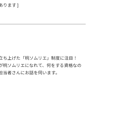
ります ]
立ち上げた「桃ソムリエ」制度に注目！
が桃ソムリエになれて、何をする資格なの
担当者さんにお話を伺います。
LAY
パワープレイ
on