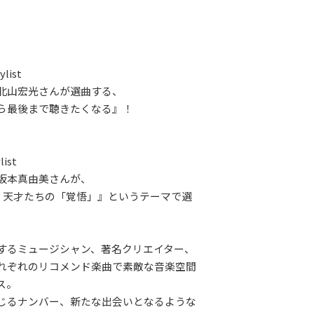
ylist
北山宏光さんが選曲する、
ら最後まで聴きたくなる』！
list
坂本真由美さんが、
ne：天才たちの「覚悟」』というテーマで選
するミュージシャン、著名クリエイター、
れぞれのリコメンド楽曲で素敵な音楽空間
ス。
じるナンバー、新たな出会いとなるような