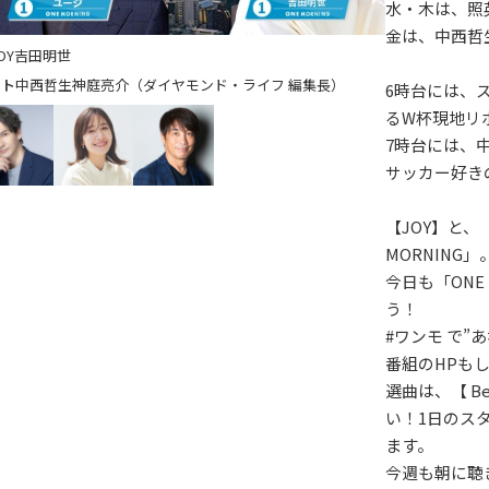
水・木は、照
金は、中西哲
OY
吉田明世
中西哲生
神庭亮介（ダイヤモンド・ライフ 編集長）
6時台には、
るW杯現地リ
7時台には、
サッカー好き
【JOY】と、
MORNING」
今日も「ONE
う！
#ワンモ で”
番組のHPも
選曲は、【 Bes
い！1日のス
ます。
今週も朝に聴きた