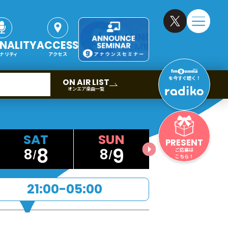
NALITY
ACCESS
ナリティ
アクセス
を今すぐ聴く！
ON AIR LIST
オンエア楽曲一覧
PRESENT
8
9
8
8
ご応募は
こちら！
21:00-05:00