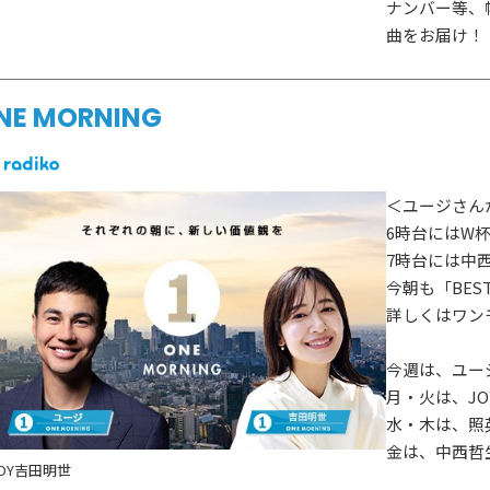
ナンバー等、
曲をお届け！
NE MORNING
＜ユージさん
6時台にはW
7時台には中
今朝も「BEST
詳しくはワン
今週は、ユー
月・火は、JO
水・木は、照
金は、中西哲
OY
吉田明世