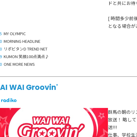
ドと共にお待
[ 時間多少
となる場合があ
5
MY OLYMPIC
0
MORNING HEADLINE
0
リポビタンD TREND NET
9
KUMON 笑顔100点満点♪
0
ONE MORE NEWS
AI WAI Groovin'
群馬の朝のリ
放送！ 略して
送!!!
仕事、学校生