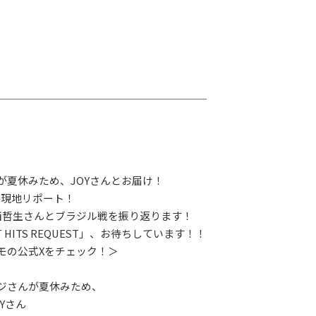
G-Selection
ED!
STAY TUNED!バックナンバー
後援情報
が夏休みため、JOYさんとお届け！
杯現地リポート！
西哲生さんとブラジル戦を振り返ります！
 HITS REQUEST」、お待ちしています！！
モの公式Xをチェック！＞
ジさんが夏休みため、
Yさん