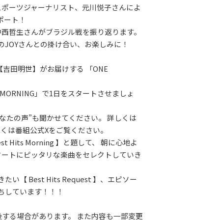
スポーツジャーナリスト、元川悦子さんによ
ポート！
中西哲生さんがブラジル戦を振り返ります。
のJOYさんとの掛け合い、お楽しみに！
【吉田明世】がお届けする 「ONE
。
 MORNING」で1日をスタートさせましょ
あなたの声”も聞かせてください。 詳しくは
しくは番組公式Xをご覧ください。
t Hits Morning 】と題して、 朝に心地よ
タートにピッタリな楽曲をセレクトしていき
い【 Best Hits Request 】、エピソー
ちしています！！！
前後する場合があります。 また内容も一部変更