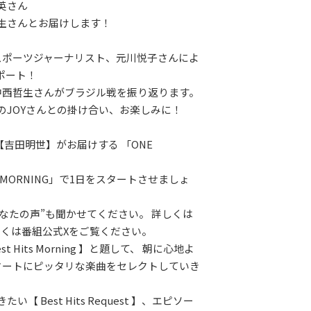
英さん
生さんとお届けします！
スポーツジャーナリスト、元川悦子さんによ
ポート！
中西哲生さんがブラジル戦を振り返ります。
のJOYさんとの掛け合い、お楽しみに！
【吉田明世】がお届けする 「ONE
。
 MORNING」で1日をスタートさせましょ
あなたの声”も聞かせてください。 詳しくは
しくは番組公式Xをご覧ください。
t Hits Morning 】と題して、 朝に心地よ
タートにピッタリな楽曲をセレクトしていき
い【 Best Hits Request 】、エピソー