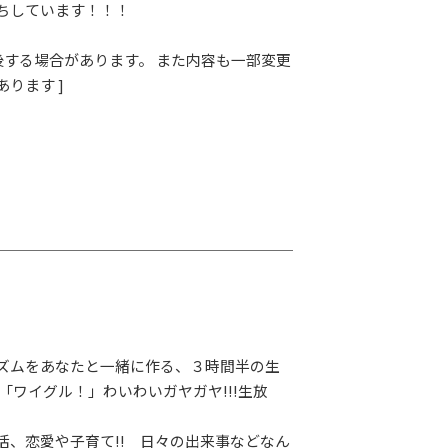
ちしています！！！
前後する場合があります。 また内容も一部変更
ります ]
ズムをあなたと一緒に作る、３時間半の生
「ワイグル！」わいわいガヤガヤ!!!生放
活、恋愛や子育て!! 日々の出来事などなん